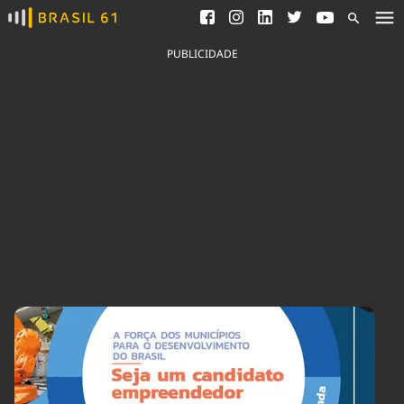
Ver todas as notícias
Saneamento
Podcasts
Indicadores
PUBLICIDADE
Área do comunicador
Bioinsumos
Publicidade Legal
Blog
Brasil Mineral
Fique por dentro do
Congresso Nacional e
Quem somos
nossos líderes.
Expediente
Acesse
Trabalhe no Brasil 61
Contato
Agronegócios
Comportamento
Meio Ambiente
Brasil
Cultura
Podcast
Brasil Mineral
Economia
Política
Ciência &
Educação
Saúde