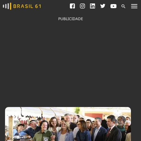
Ver todas as notícias
Saneamento
Podcasts
Indicadores
PUBLICIDADE
Área do comunicador
Bioinsumos
Publicidade Legal
Blog
Brasil Mineral
Fique por dentro do
Congresso Nacional e
Quem somos
nossos líderes.
Expediente
Acesse
Trabalhe no Brasil 61
Contato
Agronegócios
Comportamento
Meio Ambiente
Brasil
Cultura
Podcast
Brasil Mineral
Economia
Política
Ciência &
Educação
Saúde