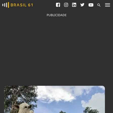
Ver todas as notícias
Saneamento
Podcasts
Indicadores
PUBLICIDADE
Área do comunicador
Bioinsumos
Publicidade Legal
Blog
Brasil Mineral
Fique por dentro do
Congresso Nacional e
Quem somos
nossos líderes.
Expediente
Acesse
Trabalhe no Brasil 61
Contato
Agronegócios
Comportamento
Meio Ambiente
Brasil
Cultura
Podcast
Brasil Mineral
Economia
Política
Ciência &
Educação
Saúde