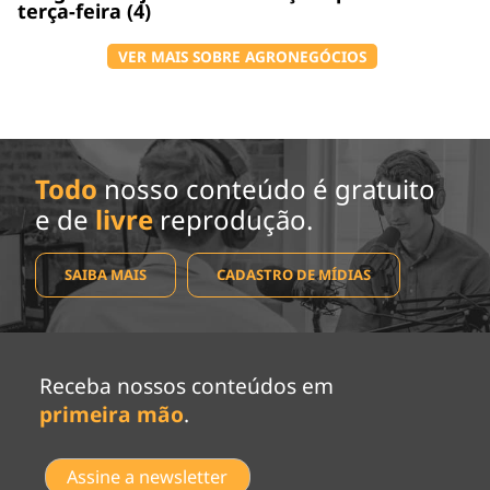
terça-feira (4)
VER MAIS SOBRE AGRONEGÓCIOS
Todo
nosso conteúdo é gratuito
e de
livre
reprodução.
SAIBA MAIS
CADASTRO DE MÍDIAS
Receba nossos conteúdos em
primeira mão
.
Assine a newsletter