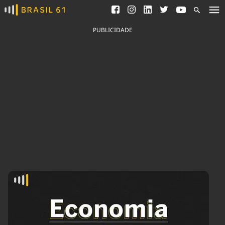
Ver todas as notícias
Saneamento
Podcasts
Indicadores
PUBLICIDADE
Área do comunicador
Bioinsumos
Publicidade Legal
Blog
Brasil Mineral
Fique por dentro do
Congresso Nacional e
Quem somos
nossos líderes.
Expediente
Acesse
Trabalhe no Brasil 61
Contato
Agronegócios
Comportamento
Meio Ambiente
Brasil
Cultura
Podcast
Brasil Mineral
Economia
Política
Ciência &
Educação
Saúde