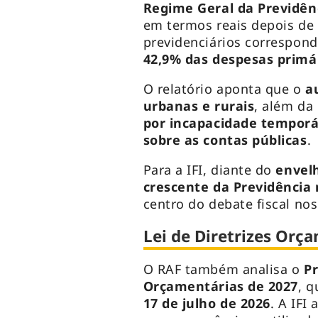
Regime Geral da Previdênc
em termos reais depois de
previdenciários correspon
42,9% das despesas primá
O relatório aponta que o
a
urbanas e rurais
, além da
por incapacidade temporá
sobre as contas públicas
.
Para a IFI, diante do
envel
crescente da Previdência
centro do debate fiscal no
Lei de Diretrizes Orç
O RAF também analisa o
Pr
Orçamentárias de 2027
, q
17 de julho de 2026
. A IFI