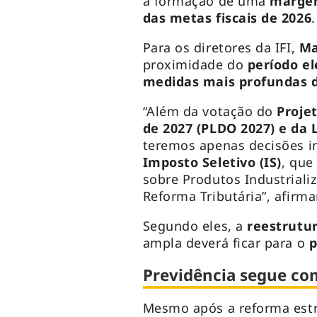
a formação de uma
margem
das metas fiscais de 2026
Para os diretores da IFI,
Ma
proximidade do
período el
medidas mais profundas de
“Além da votação do
Proje
de 2027 (PLDO 2027) e da 
teremos apenas decisões i
Imposto Seletivo (IS)
, que
sobre Produtos Industrializ
Reforma Tributária”, afirm
Segundo eles, a
reestrutur
ampla deverá ficar para o
p
Previdência segue co
Mesmo após a reforma estr