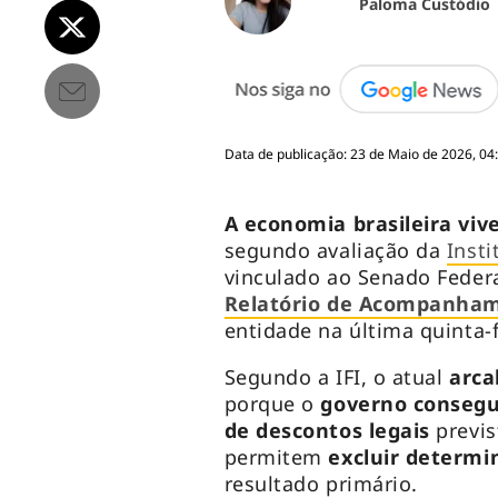
Paloma Custódio
Data de publicação: 23 de Maio de 2026, 04
A economia brasileira vive
segundo avaliação da
Insti
vinculado ao Senado Federa
Relatório de Acompanhame
entidade na última quinta-f
Segundo a IFI, o atual
arca
porque o
governo conseg
de descontos legais
previs
permitem
excluir determ
resultado primário.