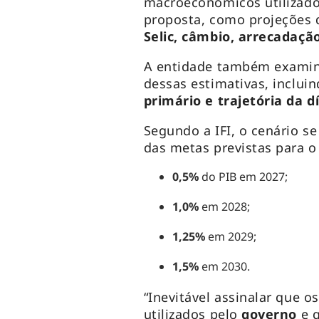
macroeconômicos utilizado
proposta, como projeções
Selic, câmbio, arrecadaç
A entidade também examino
dessas estimativas, inclui
primário e trajetória da d
Segundo a IFI, o cenário se
das metas previstas para o
0,5%
do PIB em 2027;
1,0%
em 2028;
1,25%
em 2029;
1,5%
em 2030.
“Inevitável assinalar que
utilizados pelo
governo
e 