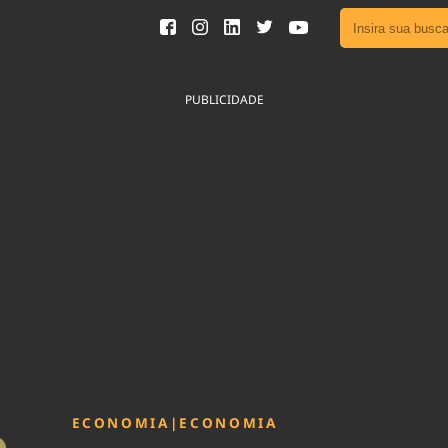
Ver toda
Podcast
PUBLICIDADE
Área do
Publicid
Fique por 
Congresso 
nossos líde
Acesse
ECONOMIA
|
ECONOMIA