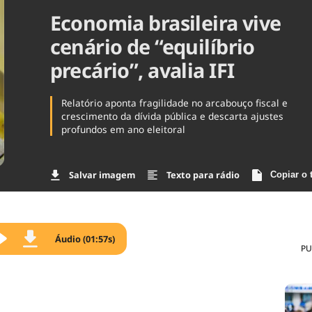
Economia brasileira vive
Agronegóc
Brasil
cenário de “equilíbrio
Brasil Mine
Ciência & 
precário”, avalia IFI
Cinema
Comporta
Relatório aponta fragilidade no arcabouço fiscal e
crescimento da dívida pública e descarta ajustes
profundos em ano eleitoral
Salvar imagem
Texto para rádio
Copiar o 
Áudio (01:57s)
PU