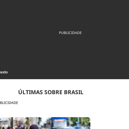
ios
Cultura
Podcast
Economia
Política
ral
Educação
Saúde
Tecnologia
Infraestrutura
Tempo
Internacional
PUBLICIDADE
mento
Meio Ambiente
texto
ÚLTIMAS SOBRE BRASIL
BLICIDADE