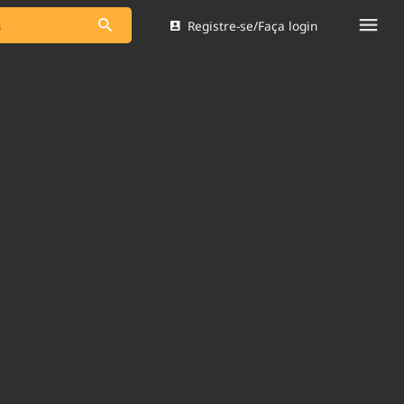
Registre-se/Faça login
s as notícias
Saneamento
s
Indicadores
 comunicador
Bioinsumos
ade Legal
Blog
Brasil Mineral
Quem somos
dentro do
Nacional e
Expediente
res.
Trabalhe no Brasil 61
Contato