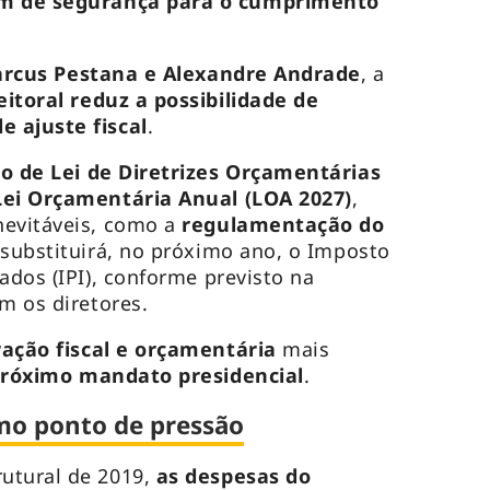
 de segurança para o cumprimento
.
rcus Pestana e Alexandre Andrade
, a
eitoral reduz a possibilidade de
 ajuste fiscal
.
to de Lei de Diretrizes Orçamentárias
Lei Orçamentária Anual (LOA 2027)
,
nevitáveis, como a
regulamentação do
 substituirá, no próximo ano, o Imposto
ados (IPI), conforme previsto na
am os diretores.
ação fiscal e orçamentária
mais
róximo mandato presidencial
.
mo ponto de pressão
utural de 2019,
as despesas do