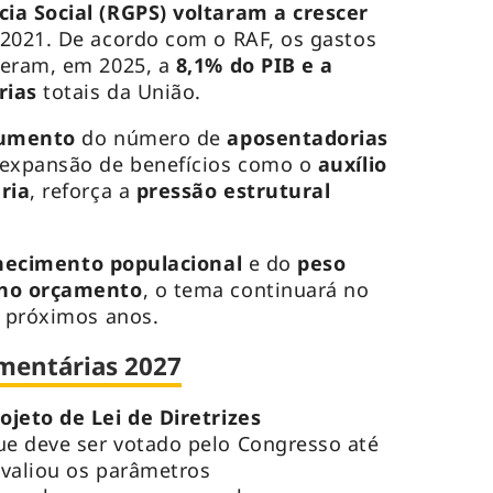
ia Social (RGPS)
voltaram a crescer
 2021. De acordo com o RAF, os gastos
deram, em 2025, a
8,1% do PIB e a
rias
totais da União.
umento
do número de
aposentadorias
 expansão de benefícios como o
auxílio
ria
, reforça a
pressão estrutural
hecimento populacional
e do
peso
 no orçamento
, o tema continuará no
s próximos anos.
amentárias 2027
ojeto de Lei de Diretrizes
ue deve ser votado pelo Congresso até
 avaliou os parâmetros