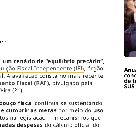
:05h
 um cenário de “equilíbrio precário”
,
tuição Fiscal Independente (IFI)
, órgão
Anuá
conc
l. A avaliação consta no mais recente
de t
nto Fiscal (RAF)
, divulgado pela
SUS
eira (21).
bouço fiscal
continua se sustentando
ue cumprir as metas
por meio do
uso
tos na legislação — mecanismos que
inadas despesas
do cálculo oficial do