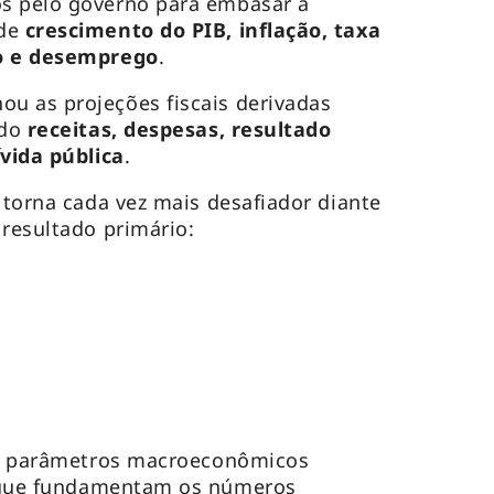
s pelo governo para embasar a
 de
crescimento do PIB, inflação, taxa
ão e desemprego
.
u as projeções fiscais derivadas
ndo
receitas, despesas, resultado
ívida pública
.
 torna cada vez mais desafiador diante
 resultado primário:
 os parâmetros macroeconômicos
que fundamentam os números