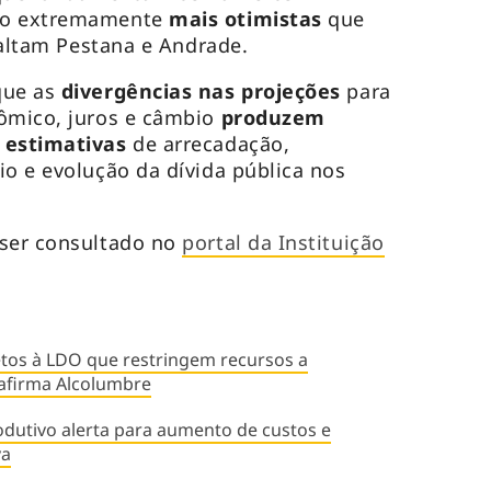
são extremamente
mais otimistas
que
ssaltam Pestana e Andrade.
que as
divergências nas projeções
para
ômico, juros e câmbio
produzem
 estimativas
de arrecadação,
io e evolução da dívida pública nos
 ser consultado no
portal da Instituição
etos à LDO que restringem recursos a
 afirma Alcolumbre
rodutivo alerta para aumento de custos e
va