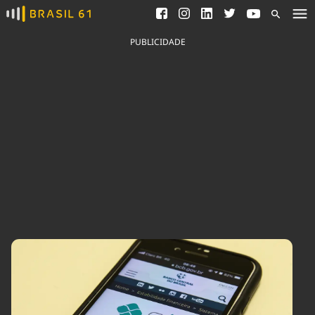
Ver todas as notícias
Saneamento
Podcasts
Indicadores
PUBLICIDADE
Área do comunicador
Bioinsumos
Publicidade Legal
Blog
Brasil Mineral
Fique por dentro do
Congresso Nacional e
Quem somos
nossos líderes.
Expediente
Acesse
Trabalhe no Brasil 61
Contato
Agronegócios
Comportamento
Meio Ambiente
Brasil
Cultura
Podcast
Brasil Mineral
Economia
Política
Ciência &
Educação
Saúde