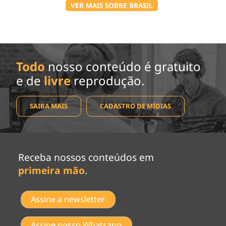
VER MAIS SOBRE BRASIL
Todo
nosso conteúdo é gratuito
e de
livre
reprodução.
SAIBA MAIS
CADASTRO DE MÍDIAS
Receba nossos conteúdos em
primeira mão
.
Assine a newsletter
Assine nosso Whatsapp