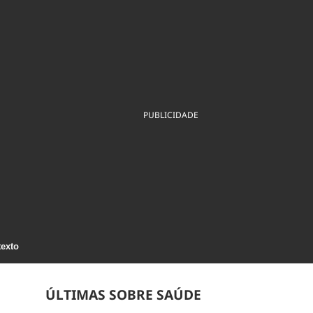
ios
Cultura
Podcast
Economia
Política
ral
Educação
Saúde
Tecnologia
Infraestrutura
Tempo
Internacional
mento
Meio Ambiente
PUBLICIDADE
texto
ÚLTIMAS SOBRE SAÚDE