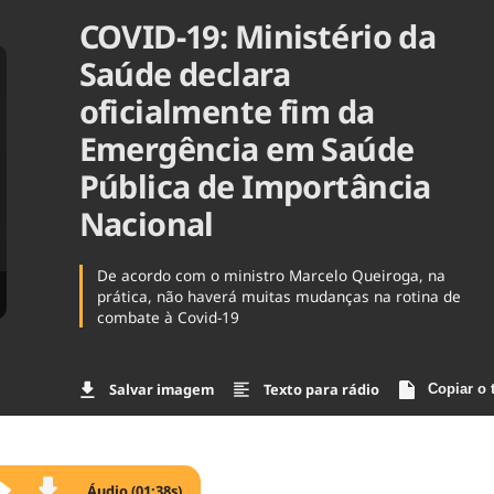
COVID-19: Ministério da
Agronegóc
Brasil
Saúde declara
Brasil Mine
Ciência & 
oficialmente fim da
Cinema
Emergência em Saúde
Comporta
Pública de Importância
Nacional
De acordo com o ministro Marcelo Queiroga, na
prática, não haverá muitas mudanças na rotina de
combate à Covid-19
Salvar imagem
Texto para rádio
Copiar o 
Áudio (01:38s)