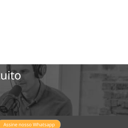
uito
Assine nosso Whatsapp