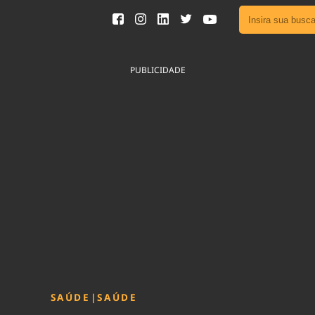
Ver toda
Podcast
PUBLICIDADE
Área do
Publicid
Fique por 
Congresso 
nossos líde
Acesse
SAÚDE
|
SAÚDE