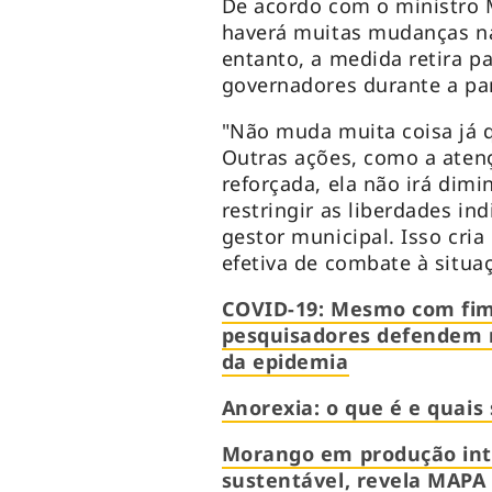
De acordo com o ministro M
haverá muitas mudanças na
entanto, a medida retira p
governadores durante a p
"Não muda muita coisa já qu
Outras ações, como a atenç
reforçada, ela não irá dim
restringir as liberdades in
gestor municipal. Isso cri
efetiva de combate à situa
COVID-19: Mesmo com fim
pesquisadores defendem n
da epidemia
Anorexia: o que é e quais 
Morango em produção int
sustentável, revela MAPA