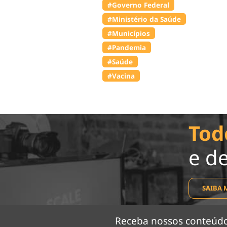
#Governo Federal
#Ministério da Saúde
#Municípios
#Pandemia
#Saúde
#Vacina
Tod
e d
SAIBA 
Receba nossos conteú