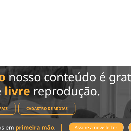
o
nosso conteúdo é grat
e
livre
reprodução.
MAIS
CADASTRO DE MÍDIAS
dos em
primeira mão
.
Assine a newsletter