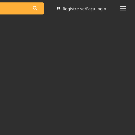
Registre-se/Faça login
s as notícias
Saneamento
s
Indicadores
 comunicador
Bioinsumos
ade Legal
Blog
Brasil Mineral
Quem somos
dentro do
Nacional e
Expediente
res.
Trabalhe no Brasil 61
Contato