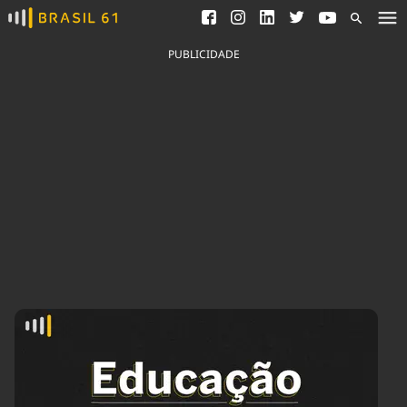
Ver todas as notícias
Saneamento
Podcasts
Indicadores
PUBLICIDADE
Área do comunicador
Bioinsumos
Publicidade Legal
Blog
Brasil Mineral
Fique por dentro do
Congresso Nacional e
Quem somos
nossos líderes.
Expediente
Acesse
Trabalhe no Brasil 61
Contato
Agronegócios
Comportamento
Meio Ambiente
Brasil
Cultura
Podcast
Brasil Mineral
Economia
Política
Ciência &
Educação
Saúde