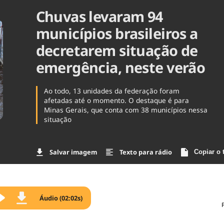
Chuvas levaram 94
Agronegóc
Brasil
municípios brasileiros a
Brasil Mine
Ciência & 
decretarem situação de
Cinema
emergência, neste verão
Comporta
Ao todo, 13 unidades da federação foram
afetadas até o momento. O destaque é para
Minas Gerais, que conta com 38 municípios nessa
situação
Salvar imagem
Texto para rádio
Copiar o 
Áudio (02:02s)