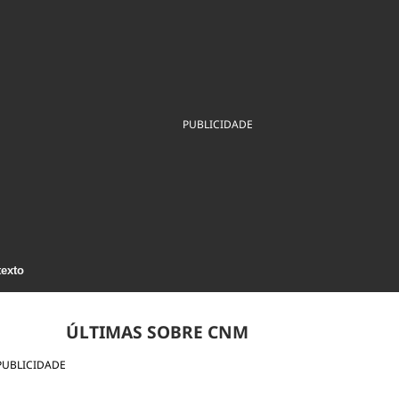
ios
Cultura
Podcast
Economia
Política
ral
Educação
Saúde
Tecnologia
Infraestrutura
Tempo
Internacional
mento
Meio Ambiente
PUBLICIDADE
texto
ÚLTIMAS SOBRE CNM
PUBLICIDADE