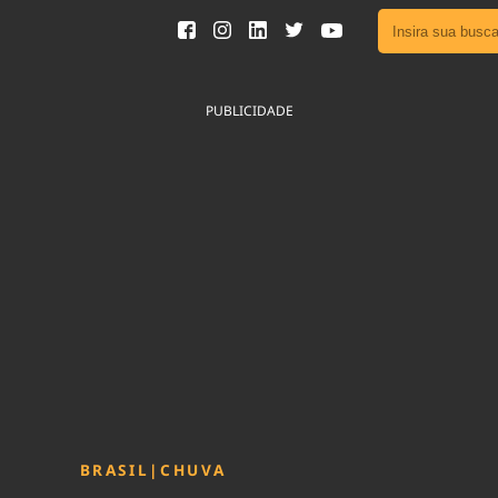
Ver toda
Podcast
PUBLICIDADE
Área do
Publicid
Fique por 
Congresso 
nossos líde
Acesse
BRASIL
|
CHUVA