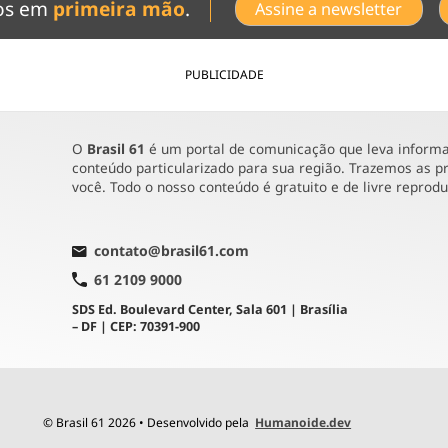
dos em
primeira mão
.
Assine a newsletter
PUBLICIDADE
O
Brasil 61
é um portal de comunicação que leva informaç
conteúdo particularizado para sua região. Trazemos as pr
você. Todo o nosso conteúdo é gratuito e de livre reprod
contato@brasil61.com
61 2109 9000
SDS Ed. Boulevard Center, Sala 601 | Brasília
– DF | CEP: 70391-900
© Brasil 61 2026 • Desenvolvido pela
Humanoide.dev