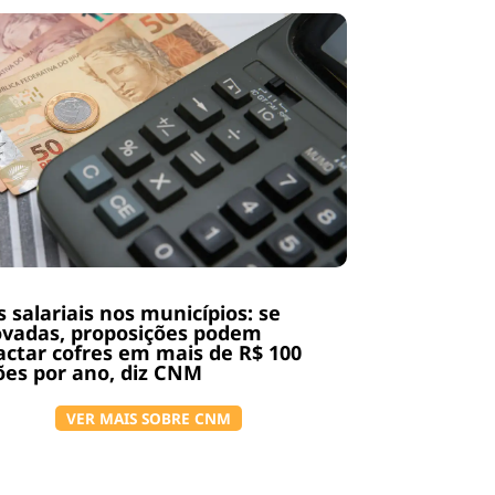
s salariais nos municípios: se
ovadas, proposições podem
ctar cofres em mais de R$ 100
ões por ano, diz CNM
VER MAIS SOBRE CNM