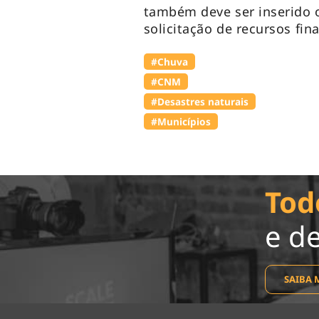
também deve ser inserido o
solicitação de recursos fin
#Chuva
#CNM
#Desastres naturais
#Municípios
Tod
e d
SAIBA 