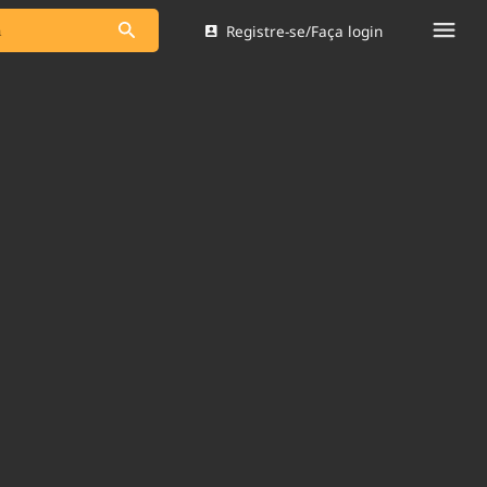
Registre-se/Faça login
s as notícias
Saneamento
s
Indicadores
 comunicador
Bioinsumos
ade Legal
Blog
Brasil Mineral
Quem somos
dentro do
Nacional e
Expediente
res.
Trabalhe no Brasil 61
Contato