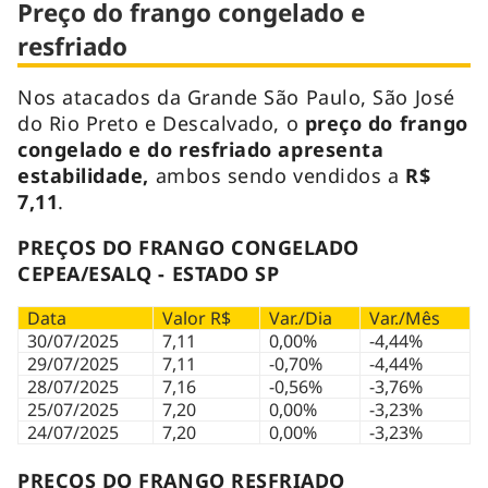
Preço do frango congelado e
resfriado
Nos atacados da Grande São Paulo, São José
do Rio Preto e Descalvado, o
preço do frango
congelado e do resfriado apresenta
estabilidade,
ambos sendo vendidos a
R$
7,11
.
PREÇOS DO FRANGO CONGELADO
CEPEA/ESALQ - ESTADO SP
Data
Valor R$
Var./Dia
Var./Mês
30/07/2025
7,11
0,00%
-4,44%
29/07/2025
7,11
-0,70%
-4,44%
28/07/2025
7,16
-0,56%
-3,76%
25/07/2025
7,20
0,00%
-3,23%
24/07/2025
7,20
0,00%
-3,23%
PREÇOS DO FRANGO RESFRIADO