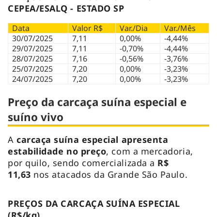
CEPEA/ESALQ - ESTADO SP
Data
Valor R$
Var./Dia
Var./Mês
30/07/2025
7,11
0,00%
-4,44%
29/07/2025
7,11
-0,70%
-4,44%
28/07/2025
7,16
-0,56%
-3,76%
25/07/2025
7,20
0,00%
-3,23%
24/07/2025
7,20
0,00%
-3,23%
Preço da carcaça suína especial e
suíno vivo
A
carcaça suína especial
apresenta
estabilidade
no preço
, com a mercadoria,
por quilo, sendo comercializada a
R$
11,63
nos atacados da Grande São Paulo.
PREÇOS DA CARCAÇA SUÍNA ESPECIAL
(R$/kg)