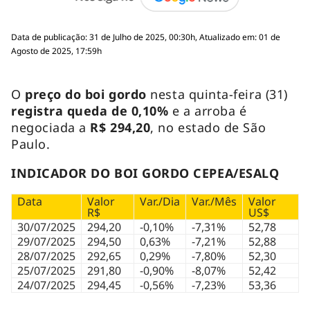
Data de publicação: 31 de Julho de 2025, 00:30h, Atualizado em: 01 de
Agosto de 2025, 17:59h
O
preço do boi gordo
nesta quinta-feira (31)
registra queda de 0,10%
e a arroba é
negociada a
R$ 294,20
, no estado de São
Paulo.
INDICADOR DO BOI GORDO CEPEA/ESALQ
Data
Valor
Var./Dia
Var./Mês
Valor
R$
US$
30/07/2025
294,20
-0,10%
-7,31%
52,78
29/07/2025
294,50
0,63%
-7,21%
52,88
28/07/2025
292,65
0,29%
-7,80%
52,30
25/07/2025
291,80
-0,90%
-8,07%
52,42
24/07/2025
294,45
-0,56%
-7,23%
53,36