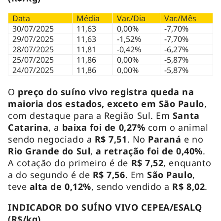
Data
Média
Var./Dia
Var./Mês
30/07/2025
11,63
0,00%
-7,70%
29/07/2025
11,63
-1,52%
-7,70%
28/07/2025
11,81
-0,42%
-6,27%
25/07/2025
11,86
0,00%
-5,87%
24/07/2025
11,86
0,00%
-5,87%
O
preço do suíno vivo registra queda na
maioria dos estados, exceto
em São Paulo
,
com destaque para a Região Sul. Em
Santa
Catarina
, a
baixa foi de 0,27%
com o animal
sendo negociado a
R$ 7,51
. No
Paraná
e no
Rio Grande do Sul
,
a
retração foi de 0,40%
.
A cotação do primeiro é de
R$ 7,52
, enquanto
a do segundo é de
R$ 7,56
. Em
São Paulo
,
teve
alta de 0,12%
, sendo vendido a
R$ 8,02
.
INDICADOR DO SUÍNO VIVO CEPEA/ESALQ
(R$/kg)