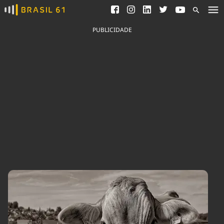
Ver todas as notícias
Saneamento
Podcasts
Indicadores
PUBLICIDADE
Área do comunicador
Bioinsumos
Publicidade Legal
Blog
Brasil Mineral
Fique por dentro do
Congresso Nacional e
Quem somos
nossos líderes.
Expediente
Acesse
Trabalhe no Brasil 61
Contato
Agronegócios
Comportamento
Meio Ambiente
Brasil
Cultura
Podcast
Brasil Mineral
Economia
Política
Ciência &
Educação
Saúde