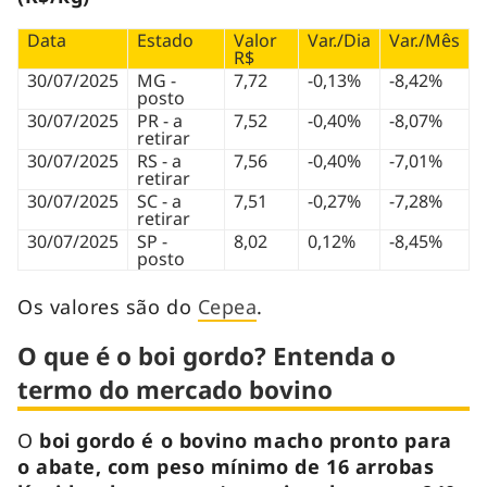
Data
Estado
Valor
Var./Dia
Var./Mês
R$
30/07/2025
MG -
7,72
-0,13%
-8,42%
posto
30/07/2025
PR - a
7,52
-0,40%
-8,07%
retirar
30/07/2025
RS - a
7,56
-0,40%
-7,01%
retirar
30/07/2025
SC - a
7,51
-0,27%
-7,28%
retirar
30/07/2025
SP -
8,02
0,12%
-8,45%
posto
Os valores são do
Cepea
.
O que é o boi gordo? Entenda o
termo do mercado bovino
O
boi gordo é o bovino macho pronto para
o abate, com peso mínimo de 16 arrobas