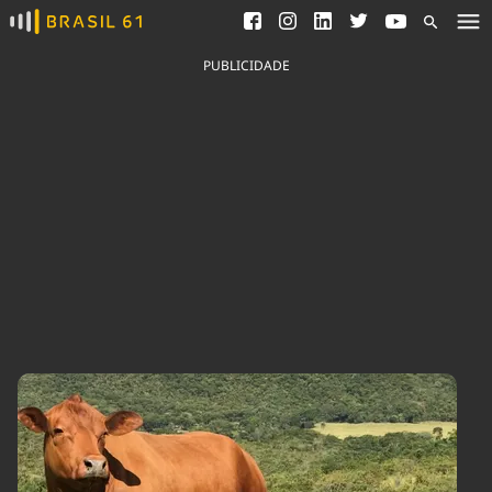
Ver todas as notícias
Saneamento
Podcasts
Indicadores
PUBLICIDADE
Área do comunicador
Bioinsumos
Publicidade Legal
Blog
Brasil Mineral
Fique por dentro do
Congresso Nacional e
Quem somos
nossos líderes.
Expediente
Acesse
Trabalhe no Brasil 61
Contato
Agronegócios
Comportamento
Meio Ambiente
Brasil
Cultura
Podcast
Brasil Mineral
Economia
Política
Ciência &
Educação
Saúde