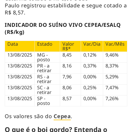
Paulo registrou estabilidade e segue cotado a
R$ 8,57.
INDICADOR DO SUÍNO VIVO CEPEA/ESALQ
(R$/kg)
Data
Estado
Valor
Var./Dia
Var./Mês
R$*
13/08/2025
MG -
8,45
0,12%
9,46%
posto
13/08/2025
PR - a
8,16
0,37%
8,37%
retirar
13/08/2025
RS - a
7,96
0,00%
5,29%
retirar
13/08/2025
SC - a
8,06
0,25%
7,47%
retirar
13/08/2025
SP -
8,57
0,00%
7,26%
posto
Os valores são do
Cepea
.
O que é o boi gordo? Entenda o