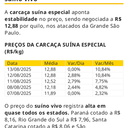
A
carcaça suína especial
aponta
estabilidade
no preço, sendo negociada a
R$
12,88
por quilo, nos atacados da Grande São
Paulo.
PREÇOS DA CARCAÇA SUÍNA ESPECIAL
(R$/kg)
Data
Média
Var./Dia
Var./Mês
13/08/2025
12,88
0,00%
10,84%
12/08/2025
12,88
2,88%
10,84%
11/08/2025
12,52
2,79%
7,75%
08/08/2025
12,18
2,44%
4,82%
07/08/2025
11,89
0,00%
2,32%
O preço do
suíno vivo
registra
alta em
quase todos os estados.
Paraná cotado a R$
8,16, Rio Grande do Sul a R$ 7,96, Santa
Catarina cotado a R$ 8,06 e São