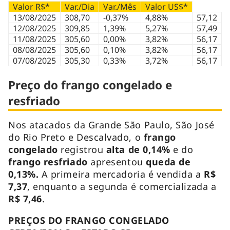
Valor R$*
Var./Dia
Var./Mês
Valor US$*
13/08/2025
308,70
-0,37%
4,88%
57,12
12/08/2025
309,85
1,39%
5,27%
57,49
11/08/2025
305,60
0,00%
3,82%
56,17
08/08/2025
305,60
0,10%
3,82%
56,17
07/08/2025
305,30
0,33%
3,72%
56,17
Preço do frango congelado e
resfriado
Nos atacados da Grande São Paulo, São José
do Rio Preto e Descalvado, o
frango
congelado
registrou
alta de 0,14%
e do
frango resfriado
apresentou
queda de
0,13%.
A primeira mercadoria é vendida a
R$
7,37
, enquanto a segunda é comercializada a
R$ 7,46
.
PREÇOS DO FRANGO CONGELADO