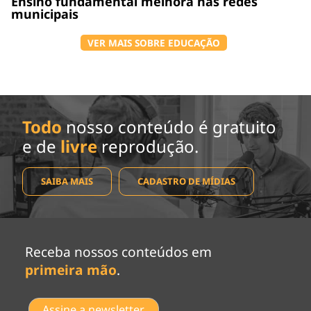
Ensino fundamental melhora nas redes
municipais
VER MAIS SOBRE EDUCAÇÃO
Todo
nosso conteúdo é gratuito
e de
livre
reprodução.
SAIBA MAIS
CADASTRO DE MÍDIAS
Receba nossos conteúdos em
primeira mão
.
Assine a newsletter