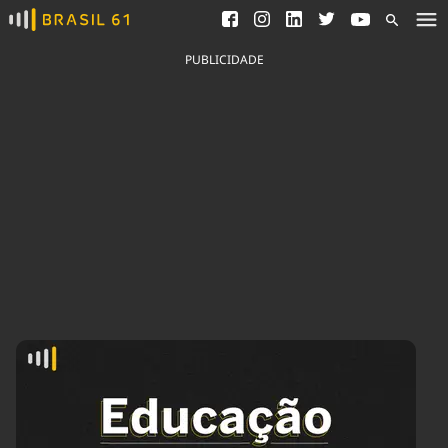
Ver todas as notícias
Saneamento
Podcasts
Indicadores
PUBLICIDADE
Área do comunicador
Bioinsumos
Publicidade Legal
Blog
Brasil Mineral
Fique por dentro do
Congresso Nacional e
Quem somos
nossos líderes.
Expediente
Acesse
Trabalhe no Brasil 61
Contato
Agronegócios
Comportamento
Meio Ambiente
Brasil
Cultura
Podcast
Brasil Mineral
Economia
Política
Ciência &
Educação
Saúde