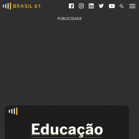
Ver todas as notícias
Saneamento
Podcasts
Indicadores
PUBLICIDADE
Área do comunicador
Bioinsumos
Publicidade Legal
Blog
Brasil Mineral
Fique por dentro do
Congresso Nacional e
Quem somos
nossos líderes.
Expediente
Acesse
Trabalhe no Brasil 61
Contato
Agronegócios
Comportamento
Meio Ambiente
Brasil
Cultura
Podcast
Brasil Mineral
Economia
Política
Ciência &
Educação
Saúde