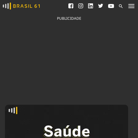
Ver todas as notícias
Saneamento
Podcasts
Indicadores
PUBLICIDADE
Área do comunicador
Bioinsumos
Publicidade Legal
Blog
Brasil Mineral
Fique por dentro do
Congresso Nacional e
Quem somos
nossos líderes.
Expediente
Acesse
Trabalhe no Brasil 61
Contato
Agronegócios
Comportamento
Meio Ambiente
Brasil
Cultura
Podcast
Brasil Mineral
Economia
Política
Ciência &
Educação
Saúde