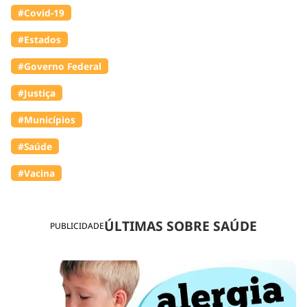
#Covid-19
#Estados
#Governo Federal
#Justiça
#Municípios
#Saúde
#Vacina
ÚLTIMAS SOBRE SAÚDE
PUBLICIDADE