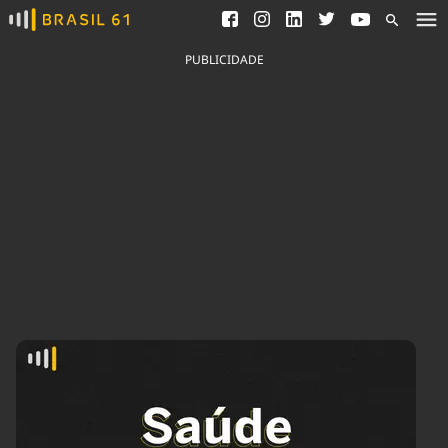
Ver todas as notícias
Saneamento
Podcasts
Indicadores
PUBLICIDADE
Área do comunicador
Bioinsumos
Publicidade Legal
Blog
Brasil Mineral
Fique por dentro do
Congresso Nacional e
Quem somos
nossos líderes.
Expediente
Acesse
Trabalhe no Brasil 61
Contato
Agronegócios
Comportamento
Meio Ambiente
Brasil
Cultura
Podcast
Brasil Mineral
Economia
Política
Ciência &
Educação
Saúde