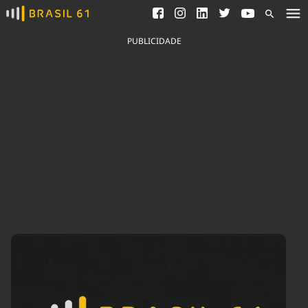
Ver todas as notícias
Saneamento
Podcasts
Indicadores
PUBLICIDADE
Área do comunicador
Bioinsumos
Publicidade Legal
Blog
Brasil Mineral
Fique por dentro do
Congresso Nacional e
Quem somos
nossos líderes.
Expediente
Acesse
Trabalhe no Brasil 61
Contato
Agronegócios
Comportamento
Meio Ambiente
Brasil
Cultura
Podcast
Brasil Mineral
Economia
Política
Ciência &
Educação
Saúde