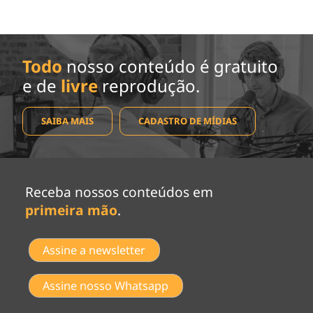
Todo
nosso conteúdo é gratuito
e de
livre
reprodução.
SAIBA MAIS
CADASTRO DE MÍDIAS
Receba nossos conteúdos em
primeira mão
.
Assine a newsletter
Assine nosso Whatsapp