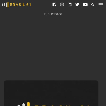
Ver todas as notícias
Saneamento
Podcasts
Indicadores
PUBLICIDADE
Área do comunicador
Bioinsumos
Publicidade Legal
Blog
Brasil Mineral
Fique por dentro do
Congresso Nacional e
Quem somos
nossos líderes.
Expediente
Acesse
Trabalhe no Brasil 61
Contato
Agronegócios
Comportamento
Meio Ambiente
Brasil
Cultura
Podcast
Brasil Mineral
Economia
Política
Ciência &
Educação
Saúde