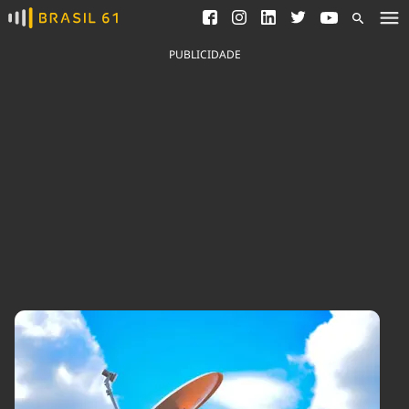
Ver todas as notícias
Saneamento
Podcasts
Indicadores
PUBLICIDADE
Área do comunicador
Bioinsumos
Publicidade Legal
Blog
Brasil Mineral
Fique por dentro do
Congresso Nacional e
Quem somos
nossos líderes.
Expediente
Acesse
Trabalhe no Brasil 61
Contato
Agronegócios
Comportamento
Meio Ambiente
Brasil
Cultura
Podcast
Brasil Mineral
Economia
Política
Ciência &
Educação
Saúde