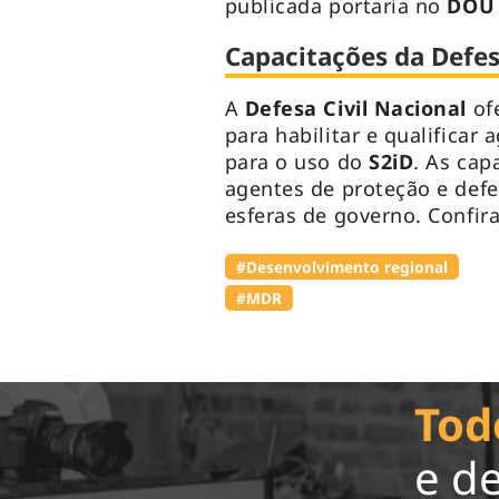
publicada portaria no
DO
Capacitações da Defes
A
Defesa Civil Nacional
of
para habilitar e qualificar
para o uso do
S2iD
. As cap
agentes de proteção e defes
esferas de governo. Confir
#Desenvolvimento regional
#MDR
Tod
e d