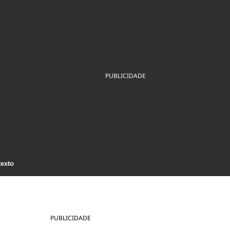
ios
Cultura
Podcast
Economia
Política
ral
Educação
Saúde
Tecnologia
Infraestrutura
Tempo
Internacional
mento
Meio Ambiente
PUBLICIDADE
texto
PUBLICIDADE