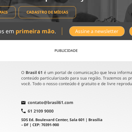
MAIS
CADASTRO DE MÍDIAS
dos em
primeira mão
.
Assine a newsletter
PUBLICIDADE
O
Brasil 61
é um portal de comunicação que leva informaç
conteúdo particularizado para sua região. Trazemos as pr
você. Todo o nosso conteúdo é gratuito e de livre reprod
contato@brasil61.com
61 2109 9000
SDS Ed. Boulevard Center, Sala 601 | Brasília
– DF | CEP: 70391-900