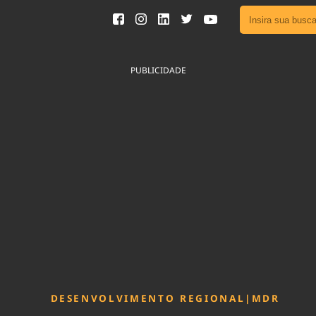
Ver toda
Podcast
PUBLICIDADE
Área do
Publicid
Fique por 
Congresso 
nossos líde
Acesse
DESENVOLVIMENTO REGIONAL
|
MDR