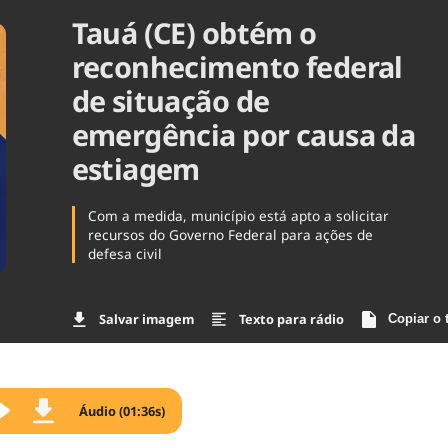
Tauá (CE) obtém o
Agronegóc
Brasil
reconhecimento federal
Brasil Mine
Ciência & 
de situação de
Cinema
emergência por causa da
Comporta
estiagem
Com a medida, município está apto a solicitar
recursos do Governo Federal para ações de
defesa civil
Salvar imagem
Texto para rádio
Copiar o 
Áudio (01:36s)