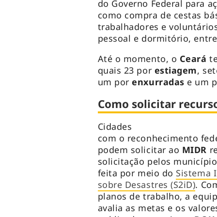
do Governo Federal para açõ
como compra de cestas bási
trabalhadores e voluntários
pessoal e dormitório, entre
Até o momento, o
Ceará
t
quais 23 por
estiagem
, se
um por
enxurradas
e um 
Como solicitar recurs
Cidades
com o reconhecimento fed
podem solicitar ao
MIDR
r
solicitação pelos municípi
feita por meio do
Sistema 
sobre Desastres (S2iD)
. Co
planos de trabalho, a equip
avalia as metas e os valore