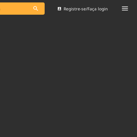
Registre-se/Faça login
s as notícias
Saneamento
s
Indicadores
 comunicador
Bioinsumos
ade Legal
Blog
Brasil Mineral
Quem somos
dentro do
Nacional e
Expediente
res.
Trabalhe no Brasil 61
Contato