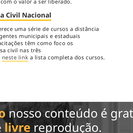
U
com o valor a ser liberado.
a Civil Nacional
erece uma série de cursos a distância
 agentes municipais e estaduais
acitações têm como foco os
a civil nas três
a
neste link
a lista completa dos cursos.
o
nosso conteúdo é grat
e
livre
reprodução.