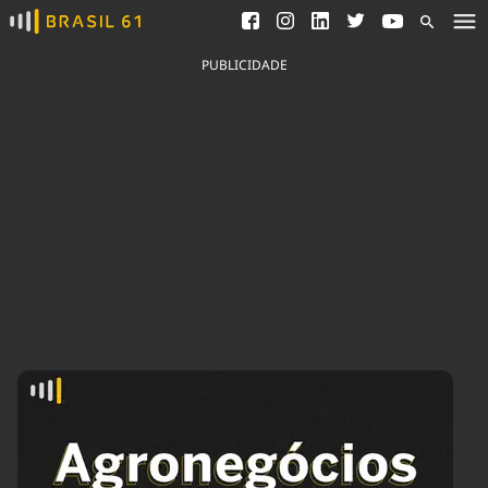
Ver todas as notícias
Saneamento
Podcasts
Indicadores
PUBLICIDADE
Área do comunicador
Bioinsumos
Publicidade Legal
Blog
Brasil Mineral
Fique por dentro do
Congresso Nacional e
Quem somos
nossos líderes.
Expediente
Acesse
Trabalhe no Brasil 61
Contato
Agronegócios
Comportamento
Meio Ambiente
Brasil
Cultura
Podcast
Brasil Mineral
Economia
Política
Ciência &
Educação
Saúde