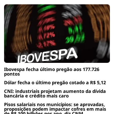
Ibovespa fecha último pregão aos 177.726
pontos
Dólar fecha o último pregão cotado a R$ 5,12
CNI: industriais projetam aumento da dívida
bancária e crédito mais caro
Pisos salariais nos municípios: se aprovadas,
proposições podem impactar cofres em mais
de R$ 100 bilhões por ano, diz CNM