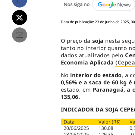
Data de publicação: 23 de Junho de 2025, 0
O preço da
soja
nesta segu
tanto no interior quanto n
dados atualizados pelo
Cen
Economia Aplicada
(Cepea
No
interior do estado
, a 
0,56% e a saca de 60 kg é
estado, em
Paranaguá, a 
135,06.
INDICADOR DA SOJA CEPE
Data
Valor (R$)
Va
20/06/2025
130,08
0,
18/06/2025
129,35
-0