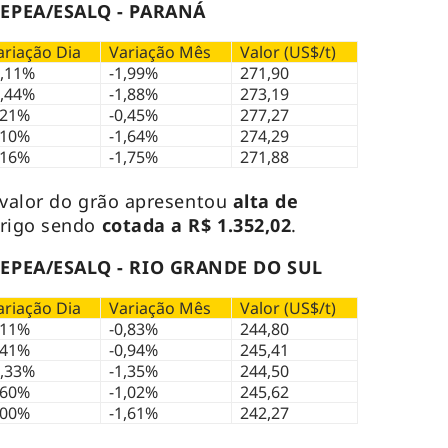
EPEA/ESALQ - PARANÁ
ariação Dia
Variação Mês
Valor (US$/t)
0,11%
-1,99%
271,90
1,44%
-1,88%
273,19
,21%
-0,45%
277,27
,10%
-1,64%
274,29
,16%
-1,75%
271,88
valor do grão apresentou
alta de
trigo sendo
cotada a R$ 1.352,02
.
EPEA/ESALQ - RIO GRANDE DO SUL
ariação Dia
Variação Mês
Valor (US$/t)
,11%
-0,83%
244,80
,41%
-0,94%
245,41
0,33%
-1,35%
244,50
,60%
-1,02%
245,62
,00%
-1,61%
242,27