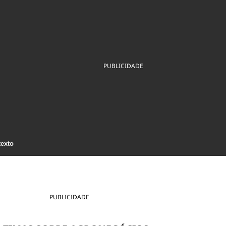
ios
Cultura
Podcast
Economia
Política
ral
Educação
Saúde
Tecnologia
Infraestrutura
Tempo
Internacional
mento
Meio Ambiente
PUBLICIDADE
texto
PUBLICIDADE