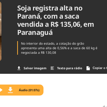
Soja registra alta no
Agronegóc
Brasil
Paraná, com a saca
Brasil Mine
Ciência & 
vendida a R$ 135,06, em
Cinema
Paranaguá
Comporta
No interior do estado, a cotação do grão
apresenta uma alta de 0,56% e a saca de 60 kg é
negociada a R$ 130,08
Salvar imagem
Texto para rádio
Copiar o 
Áudio (01:07s)