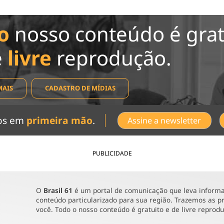
o
nosso conteúdo é grat
e
livre
reprodução.
MAIS
CADASTRO DE MÍDIAS
dos em
primeira mão
.
Assine a newsletter
PUBLICIDADE
O
Brasil 61
é um portal de comunicação que leva informaç
conteúdo particularizado para sua região. Trazemos as pr
você. Todo o nosso conteúdo é gratuito e de livre reprod