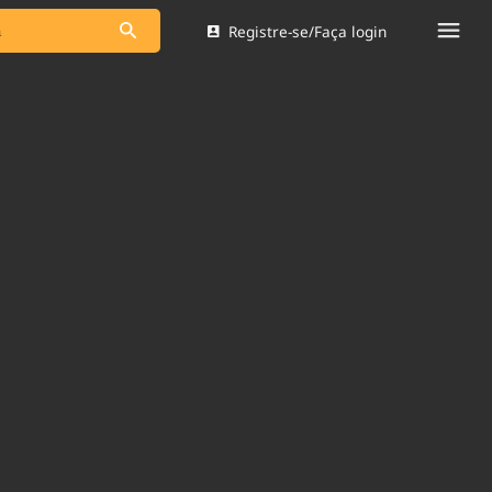
Registre-se/Faça login
s as notícias
Saneamento
s
Indicadores
 comunicador
Bioinsumos
ade Legal
Blog
Brasil Mineral
Quem somos
dentro do
Nacional e
Expediente
res.
Trabalhe no Brasil 61
Contato