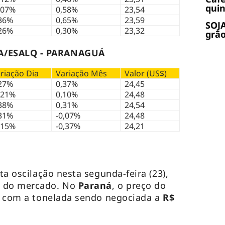
quin
,07%
0,58%
23,54
36%
0,65%
23,59
SOJA
26%
0,30%
23,32
grão
A/ESALQ - PARANAGUÁ
riação Dia
Variação Mês
Valor (US$)
27%
0,37%
24,45
,21%
0,10%
24,48
38%
0,31%
24,54
31%
-0,07%
24,48
,15%
-0,37%
24,21
ta oscilação nesta segunda-feira (23),
s do mercado. No
Paraná
, o preço do
, com a tonelada sendo negociada a
R$