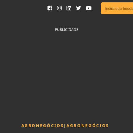
Ver toda
Podcast
PUBLICIDADE
Área do
Publicid
Fique por 
Congresso 
nossos líde
Acesse
AGRONEGÓCIOS
|
AGRONEGÓCIOS