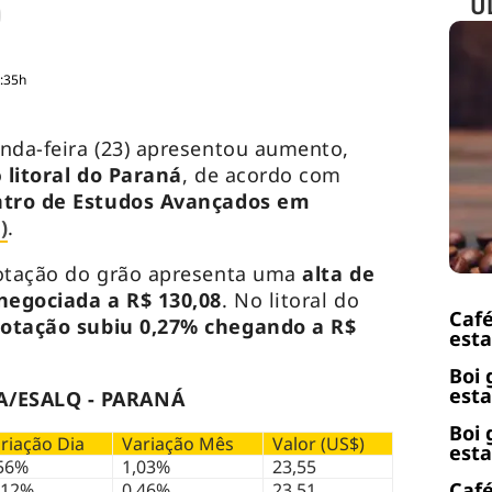
Ú
0:35h
nda-feira (23) apresentou aumento,
o
litoral do Paraná
, de acordo com
tro de Estudos Avançados em
)
.
cotação do grão apresenta uma
alta de
 negociada a R$ 130,08
. No litoral do
Café
cotação subiu 0,27% chegando a R$
esta
Boi 
esta
A/ESALQ - PARANÁ
Boi 
riação Dia
Variação Mês
Valor (US$)
esta
56%
1,03%
23,55
Café
,12%
0,46%
23,51