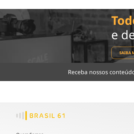
Tod
e d
SAIBA 
Receba nossos conteú