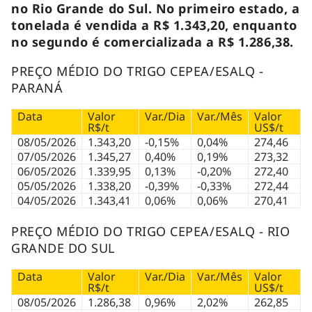
no Rio Grande do Sul. No primeiro estado, a
tonelada é vendida a R$ 1.343,20, enquanto
no segundo é comercializada a R$ 1.286,38.
PREÇO MÉDIO DO TRIGO CEPEA/ESALQ -
PARANÁ
Data
Valor
Var./Dia
Var./Mês
Valor
R$/t
US$/t
08/05/2026
1.343,20
-0,15%
0,04%
274,46
07/05/2026
1.345,27
0,40%
0,19%
273,32
06/05/2026
1.339,95
0,13%
-0,20%
272,40
05/05/2026
1.338,20
-0,39%
-0,33%
272,44
04/05/2026
1.343,41
0,06%
0,06%
270,41
PREÇO MÉDIO DO TRIGO CEPEA/ESALQ - RIO
GRANDE DO SUL
Data
Valor
Var./Dia
Var./Mês
Valor
R$/t
US$/t
08/05/2026
1.286,38
0,96%
2,02%
262,85