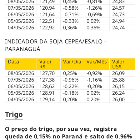
08/05/2026
121,49
0,45%
-0,81%
24,83
07/05/2026
120,94
-0,58%
-1,26%
24,57
06/05/2026
121,64
-0,71%
-0,69%
24,73
05/05/2026
122,51
-0,33%
0,02%
24,94
04/05/2026
122,92
0,36%
0,36%
24,74
INDICADOR DA SOJA CEPEA/ESALQ -
PARANAGUÁ
Data
Valor
Var./Dia
Var./Mês
Valor
R$
US$
08/05/2026
127,70
0,25%
-0,92%
26,09
07/05/2026
127,38
-0,96%
-1,16%
25,88
06/05/2026
128,62
-0,22%
-0,20%
26,15
05/05/2026
128,91
-0,18%
0,02%
26,24
04/05/2026
129,14
0,20%
0,20%
26,00
Trigo
O preço do trigo, por sua vez, registra
queda de 0,15% no Paraná e salto de 0,96%