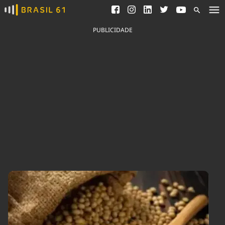
Ver todas as notícias
Saneamento
Podcasts
Indicadores
PUBLICIDADE
Área do comunicador
Bioinsumos
Publicidade Legal
Blog
Brasil Mineral
Fique por dentro do
Congresso Nacional e
Quem somos
nossos líderes.
Expediente
Acesse
Trabalhe no Brasil 61
Contato
Agronegócios
Comportamento
Meio Ambiente
Brasil
Cultura
Podcast
Brasil Mineral
Economia
Política
Ciência &
Educação
Saúde