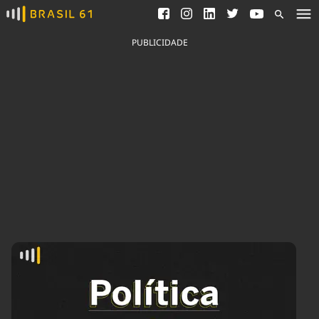
Ver todas as notícias
Saneamento
Podcasts
Indicadores
PUBLICIDADE
Área do comunicador
Bioinsumos
Publicidade Legal
Blog
Brasil Mineral
Fique por dentro do
Congresso Nacional e
Quem somos
nossos líderes.
Expediente
Acesse
Trabalhe no Brasil 61
Contato
Agronegócios
Comportamento
Meio Ambiente
Brasil
Cultura
Podcast
Brasil Mineral
Economia
Política
Ciência &
Educação
Saúde