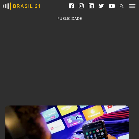
Ver todas as notícias
Saneamento
Podcasts
Indicadores
PUBLICIDADE
Área do comunicador
Bioinsumos
Publicidade Legal
Blog
Brasil Mineral
Fique por dentro do
Congresso Nacional e
Quem somos
nossos líderes.
Expediente
Acesse
Trabalhe no Brasil 61
Contato
Agronegócios
Comportamento
Meio Ambiente
Brasil
Cultura
Podcast
Brasil Mineral
Economia
Política
Ciência &
Educação
Saúde