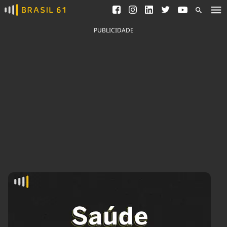
Ver todas as notícias
Saneamento
Podcasts
Indicadores
PUBLICIDADE
Área do comunicador
Bioinsumos
Publicidade Legal
Blog
Brasil Mineral
Fique por dentro do
Congresso Nacional e
Quem somos
nossos líderes.
Expediente
Acesse
Trabalhe no Brasil 61
Contato
Agronegócios
Comportamento
Meio Ambiente
Brasil
Cultura
Podcast
Brasil Mineral
Economia
Política
Ciência &
Educação
Saúde