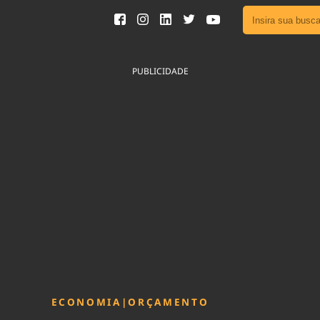
Ver toda
Podcast
PUBLICIDADE
Área do
Publicid
Fique por 
Congresso 
nossos líde
Acesse
ECONOMIA
|
ORÇAMENTO