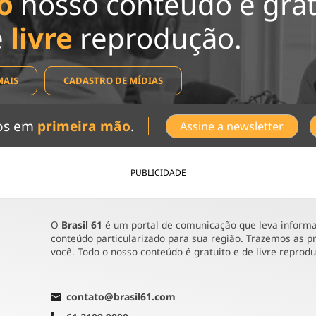
o
nosso conteúdo é grat
e
livre
reprodução.
MAIS
CADASTRO DE MÍDIAS
dos em
primeira mão
.
Assine a newsletter
PUBLICIDADE
O
Brasil 61
é um portal de comunicação que leva informaç
conteúdo particularizado para sua região. Trazemos as pr
você. Todo o nosso conteúdo é gratuito e de livre reprod
contato@brasil61.com