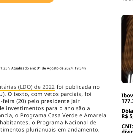
11:25h, Atualizado em: 01 de Agosto de 2024, 19:34h
ntárias (LDO) de 2022
foi publicada no
U). O texto, com vetos parciais, foi
Ibov
177.
feira (20) pelo presidente Jair
de investimentos para o ano são a
Dóla
ância, o Programa Casa Verde e Amarela
R$ 5
 habitantes, o Programa Nacional de
CNI:
estimentos plurianuais em andamento,
dívi