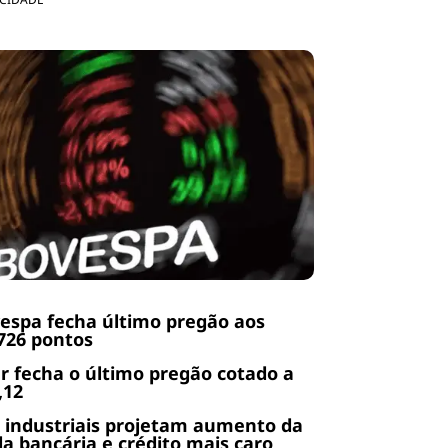
espa fecha último pregão aos
726 pontos
r fecha o último pregão cotado a
,12
 industriais projetam aumento da
da bancária e crédito mais caro