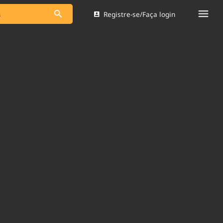
Registre-se/Faça login
s as notícias
Saneamento
s
Indicadores
 comunicador
Bioinsumos
ade Legal
Blog
Brasil Mineral
Quem somos
dentro do
Nacional e
Expediente
res.
Trabalhe no Brasil 61
Contato