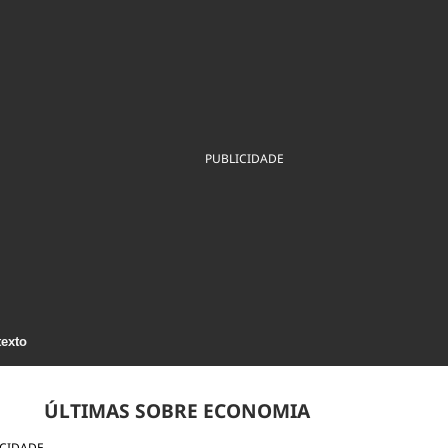
ios
Cultura
Podcast
Economia
Política
ral
Educação
Saúde
Tecnologia
Infraestrutura
Tempo
Internacional
mento
Meio Ambiente
PUBLICIDADE
texto
ÚLTIMAS SOBRE ECONOMIA
ICIDADE