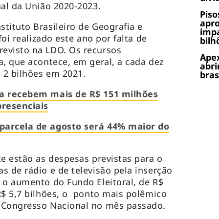
ual da União 2020-2023.
Piso
apr
tituto Brasileiro de Geografia e
impa
foi realizado este ano por falta de
bilh
evisto na LDO. Os recursos
Apex
a, que acontece, em geral, a cada dez
abri
 2 bilhões em 2021.
bras
ca recebem mais de R$ 151 milhões
presenciais
parcela de agosto será 44% maior do
te estão as despesas previstas para o
s de rádio e de televisão pela inserção
 o aumento do Fundo Eleitoral, de R$
R$ 5,7 bilhões, o ponto mais polêmico
 Congresso Nacional no mês passado.