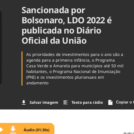
Sancionada por
Agronegóc
Brasil
Bolsonaro, LDO 2022 é
Brasil Mine
Ciência & 
publicada no Diário
Cinema
Oficial da União
Comporta
As prioridades de investimentos para o ano são a
agenda para a primeira infância, o Programa
Casa Verde e Amarela para municípios até 50 mil
habitantes, o Programa Nacional de Imunização
(PNI) e os investimentos plurianuais em
andamento
Salvar imagem
Texto para rádio
Copiar o 
Áudio (01:30s)
PUBL