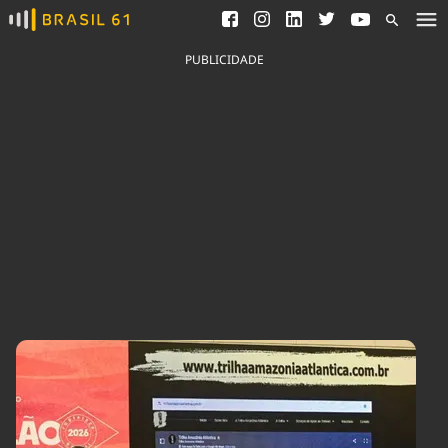
Ver todas as notícias
Saneamento
Podcasts
Indicadores
PUBLICIDADE
Área do comunicador
Bioinsumos
Publicidade Legal
Blog
Brasil Mineral
Fique por dentro do
Congresso Nacional e
Quem somos
nossos líderes.
Expediente
Acesse
Trabalhe no Brasil 61
Contato
Agronegócios
Comportamento
Meio Ambiente
Brasil
Cultura
Podcast
Brasil Mineral
Economia
Política
Ciência &
Educação
Saúde