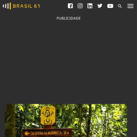
Ver todas as notícias
Saneamento
Podcasts
Indicadores
PUBLICIDADE
Área do comunicador
Bioinsumos
Publicidade Legal
Blog
Brasil Mineral
Fique por dentro do
Congresso Nacional e
Quem somos
nossos líderes.
Expediente
Acesse
Trabalhe no Brasil 61
Contato
Agronegócios
Comportamento
Meio Ambiente
Brasil
Cultura
Podcast
Brasil Mineral
Economia
Política
Ciência &
Educação
Saúde