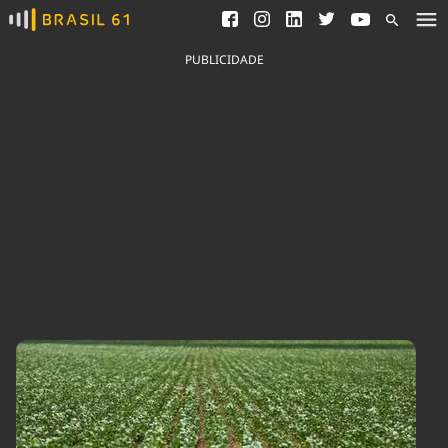
Ver todas as notícias
Saneamento
Podcasts
Indicadores
PUBLICIDADE
Área do comunicador
Bioinsumos
Publicidade Legal
Blog
Brasil Mineral
Fique por dentro do
Congresso Nacional e
Quem somos
nossos líderes.
Expediente
Acesse
Trabalhe no Brasil 61
Contato
Agronegócios
Comportamento
Meio Ambiente
Brasil
Cultura
Podcast
Brasil Mineral
Economia
Política
Ciência &
Educação
Saúde