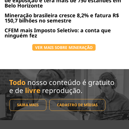
de exposição e terá mais de 750 estandes em
Belo Horizonte
Mineração brasileira cresce 8,2% e fatura R$
150,7 bilhões no semestre
CFEM mais Imposto Seletivo: a conta que
ninguém fez
VER MAIS SOBRE MINERAÇÃO
Todo
nosso conteúdo é gratuito
e de
livre
reprodução.
SAIBA MAIS
CADASTRO DE MÍDIAS