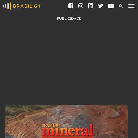
Ver todas as notícias
Saneamento
Podcasts
Indicadores
PUBLICIDADE
Área do comunicador
Bioinsumos
Publicidade Legal
Blog
Brasil Mineral
Fique por dentro do
Congresso Nacional e
Quem somos
nossos líderes.
Expediente
Acesse
Trabalhe no Brasil 61
Contato
Agronegócios
Comportamento
Meio Ambiente
Brasil
Cultura
Podcast
Brasil Mineral
Economia
Política
Ciência &
Educação
Saúde