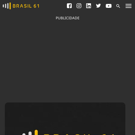
Ver todas as notícias
Saneamento
Podcasts
Indicadores
PUBLICIDADE
Área do comunicador
Bioinsumos
Publicidade Legal
Blog
Brasil Mineral
Fique por dentro do
Congresso Nacional e
Quem somos
nossos líderes.
Expediente
Acesse
Trabalhe no Brasil 61
Contato
Agronegócios
Comportamento
Meio Ambiente
Brasil
Cultura
Podcast
Brasil Mineral
Economia
Política
Ciência &
Educação
Saúde