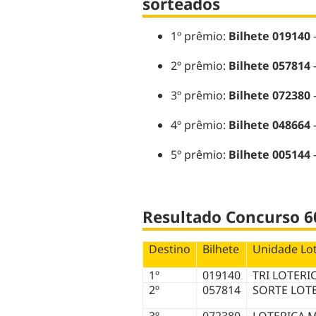
sorteados
1º prêmio:
Bilhete 019140
2º prêmio:
Bilhete 057814
3º prêmio:
Bilhete 072380
4º prêmio:
Bilhete 048664
5º prêmio:
Bilhete 005144
Resultado Concurso 6
Destino
Bilhete
Unidade Lot
1º
019140
TRI LOTERI
2º
057814
SORTE LOT