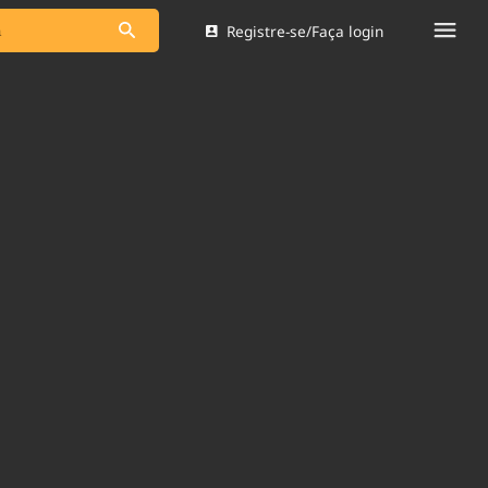
Registre-se/Faça login
s as notícias
Saneamento
s
Indicadores
 comunicador
Bioinsumos
ade Legal
Blog
Brasil Mineral
Quem somos
dentro do
Nacional e
Expediente
res.
Trabalhe no Brasil 61
Contato