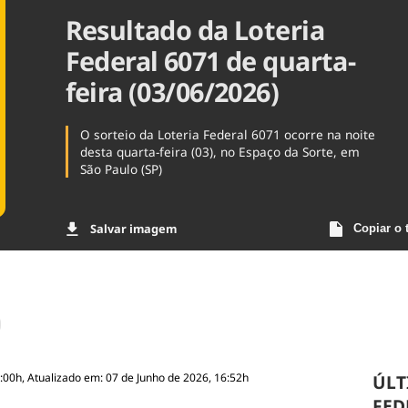
Resultado da Loteria
Agronegóc
Brasil
Federal 6071 de quarta-
Brasil Mine
Ciência & 
feira (03/06/2026)
Cinema
Comporta
O sorteio da Loteria Federal 6071 ocorre na noite
desta quarta-feira (03), no Espaço da Sorte, em
São Paulo (SP)
Salvar imagem
Copiar o 
:00h, Atualizado em: 07 de Junho de 2026, 16:52h
ÚLT
FED