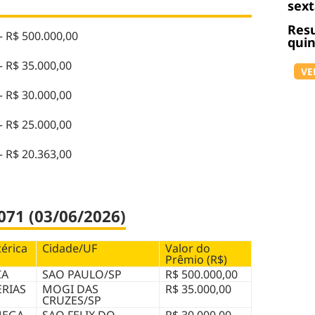
sext
Resu
– R$ 500.000,00
quin
– R$ 35.000,00
VE
– R$ 30.000,00
– R$ 25.000,00
– R$ 20.363,00
071 (03/06/2026)
érica
Cidade/UF
Valor do
Prêmio (R$)
CA
SAO PAULO/SP
R$ 500.000,00
ERIAS
MOGI DAS
R$ 35.000,00
CRUZES/SP