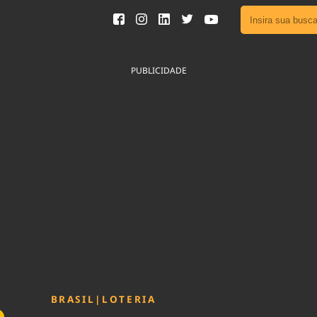
Ver toda
Podcast
PUBLICIDADE
Área do
Publicid
Fique por 
Congresso 
nossos líde
Acesse
BRASIL
|
LOTERIA