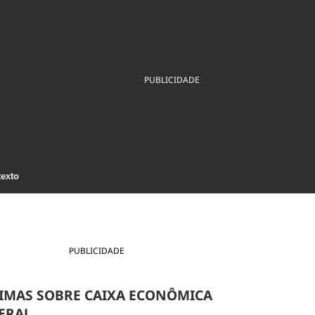
ios
Cultura
Podcast
Economia
Política
ral
Educação
Saúde
Tecnologia
Infraestrutura
Tempo
Internacional
PUBLICIDADE
mento
Meio Ambiente
texto
PUBLICIDADE
IMAS SOBRE CAIXA ECONÔMICA
ERAL