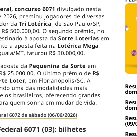
deral, concurso 6071
divulgado nesta
de 2026, premiou jogadores de diversas
ador da
Tri Lotérica
, de São Paulo/SP,
 R$ 500.000,00. O segundo prêmio, no
destinado à aposta da
Sorte Loterias
em
to a aposta feita na
Lotérica Mega
guaia/MT, faturou R$ 30.000,00.
 aposta da
Pequenina da Sorte
em
R$ 25.000,00. O último prêmio de R$
rte Loter
, em Florianópolis/SC. A
Resu
sendo uma das modalidades mais
domi
pelos brasileiros, oferecendo grandes
Resu
para quem sonha em mudar de vida.
domi
ral 6072 de sábado (06/06/2026)
Resu
(09/
ederal 6071 (03): bilhetes
Resu