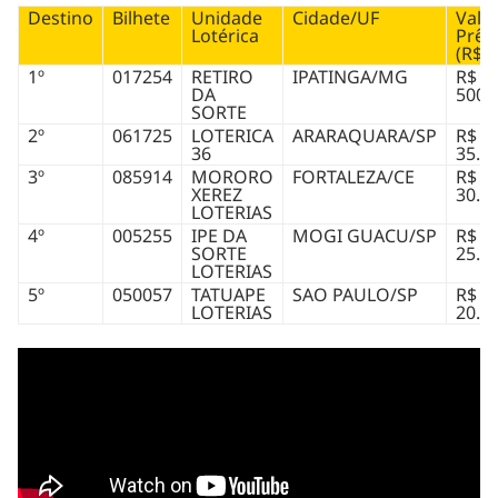
Destino
Bilhete
Unidade
Cidade/UF
Valo
Lotérica
Prêm
(R$)
1º
017254
RETIRO
IPATINGA/MG
R$
DA
500.
SORTE
2º
061725
LOTERICA
ARARAQUARA/SP
R$
36
35.0
3º
085914
MORORO
FORTALEZA/CE
R$
XEREZ
30.0
LOTERIAS
4º
005255
IPE DA
MOGI GUACU/SP
R$
SORTE
25.0
LOTERIAS
5º
050057
TATUAPE
SAO PAULO/SP
R$
LOTERIAS
20.5