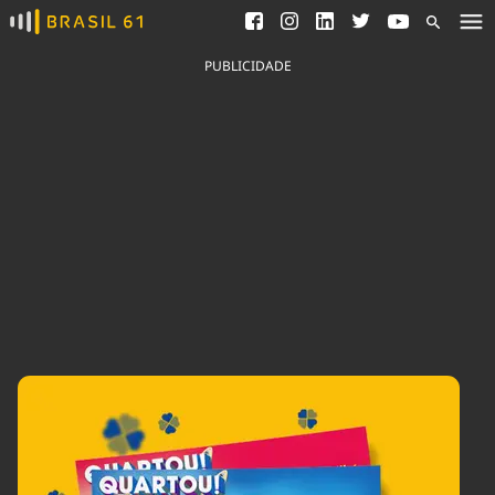
Ver todas as notícias
Saneamento
Podcasts
Indicadores
PUBLICIDADE
Área do comunicador
Bioinsumos
Publicidade Legal
Blog
Brasil Mineral
Fique por dentro do
Congresso Nacional e
Quem somos
nossos líderes.
Expediente
Acesse
Trabalhe no Brasil 61
Contato
Agronegócios
Comportamento
Meio Ambiente
Brasil
Cultura
Podcast
Brasil Mineral
Economia
Política
Ciência &
Educação
Saúde