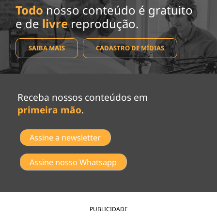
Todo
nosso conteúdo é gratuito
e de
livre
reprodução.
SAIBA MAIS
CADASTRO DE MÍDIAS
Receba nossos conteúdos em
primeira mão
.
Assine a newsletter
Assine nosso Whatsapp
PUBLICIDADE