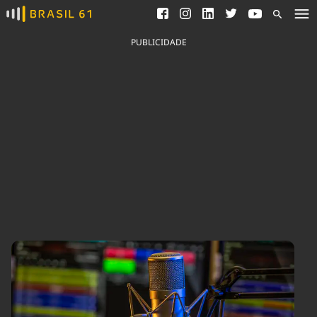
Ver todas as notícias
Saneamento
Podcasts
Indicadores
PUBLICIDADE
Área do comunicador
Bioinsumos
Publicidade Legal
Blog
Brasil Mineral
Fique por dentro do
Congresso Nacional e
Quem somos
nossos líderes.
Expediente
Acesse
Trabalhe no Brasil 61
Contato
Agronegócios
Comportamento
Meio Ambiente
Brasil
Cultura
Podcast
Brasil Mineral
Economia
Política
Ciência &
Educação
Saúde