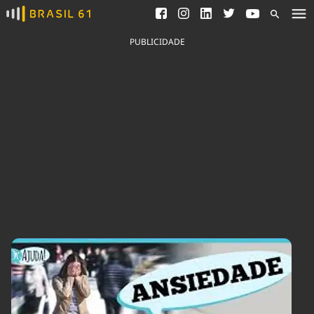
Ver todas as notícias
Saneamento
Podcasts
Indicadores
PUBLICIDADE
Área do comunicador
Bioinsumos
Publicidade Legal
Blog
Brasil Mineral
Fique por dentro do
Congresso Nacional e
Quem somos
nossos líderes.
Expediente
Acesse
Trabalhe no Brasil 61
Contato
Agronegócios
Comportamento
Meio Ambiente
Brasil
Cultura
Podcast
Brasil Mineral
Economia
Política
Ciência &
Educação
Saúde