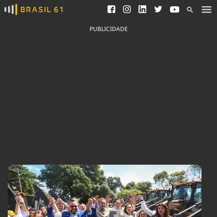
Ver todas as notícias
Saneamento
Podcasts
Indicadores
PUBLICIDADE
Área do comunicador
Bioinsumos
Publicidade Legal
Blog
Brasil Mineral
Fique por dentro do
Congresso Nacional e
Quem somos
nossos líderes.
Expediente
Acesse
Trabalhe no Brasil 61
Contato
Agronegócios
Comportamento
Meio Ambiente
Brasil
Cultura
Podcast
Brasil Mineral
Economia
Política
Ciência &
Educação
Saúde