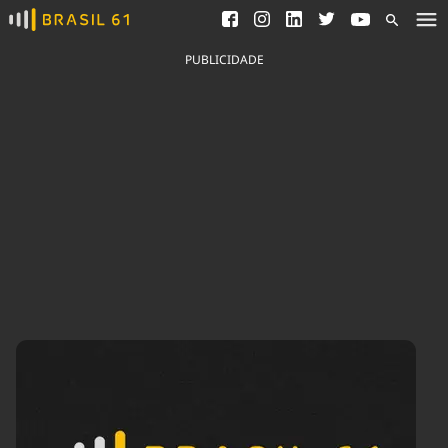
Ver todas as notícias
Saneamento
Podcasts
Indicadores
PUBLICIDADE
Área do comunicador
Bioinsumos
Publicidade Legal
Blog
Brasil Mineral
Fique por dentro do
Congresso Nacional e
Quem somos
nossos líderes.
Expediente
Acesse
Trabalhe no Brasil 61
Contato
Agronegócios
Comportamento
Meio Ambiente
Brasil
Cultura
Podcast
Brasil Mineral
Economia
Política
Ciência &
Educação
Saúde