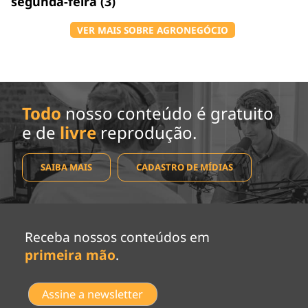
segunda-feira (3)
VER MAIS SOBRE AGRONEGÓCIO
Todo
nosso conteúdo é gratuito
e de
livre
reprodução.
SAIBA MAIS
CADASTRO DE MÍDIAS
Receba nossos conteúdos em
primeira mão
.
Assine a newsletter