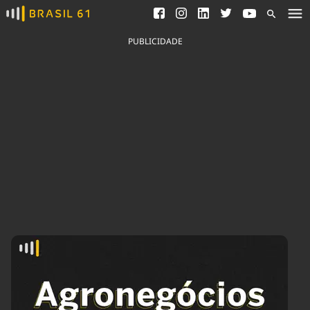
Ver todas as notícias
Saneamento
Podcasts
Indicadores
PUBLICIDADE
Área do comunicador
Bioinsumos
Publicidade Legal
Blog
Brasil Mineral
Fique por dentro do
Congresso Nacional e
Quem somos
nossos líderes.
Expediente
Acesse
Trabalhe no Brasil 61
Contato
Agronegócios
Comportamento
Meio Ambiente
Brasil
Cultura
Podcast
Brasil Mineral
Economia
Política
Ciência &
Educação
Saúde