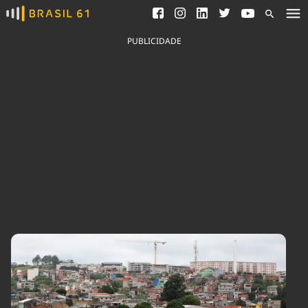
Ver todas as notícias
Saneamento
Podcasts
Indicadores
PUBLICIDADE
Área do comunicador
Bioinsumos
Publicidade Legal
Blog
Brasil Mineral
Fique por dentro do
Congresso Nacional e
Quem somos
nossos líderes.
Expediente
Acesse
Trabalhe no Brasil 61
Contato
Agronegócios
Comportamento
Meio Ambiente
Brasil
Cultura
Podcast
Brasil Mineral
Economia
Política
Ciência &
Educação
Saúde