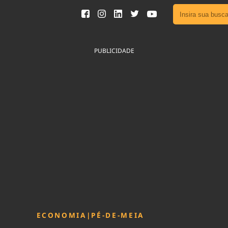
Ver toda
Podcast
PUBLICIDADE
Área do
Publicid
Fique por 
Congresso 
nossos líde
Acesse
ECONOMIA
|
PÉ-DE-MEIA