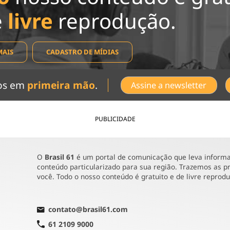
e
livre
reprodução.
MAIS
CADASTRO DE MÍDIAS
dos em
primeira mão
.
Assine a newsletter
PUBLICIDADE
O
Brasil 61
é um portal de comunicação que leva informaç
conteúdo particularizado para sua região. Trazemos as pr
você. Todo o nosso conteúdo é gratuito e de livre reprod
contato@brasil61.com
61 2109 9000