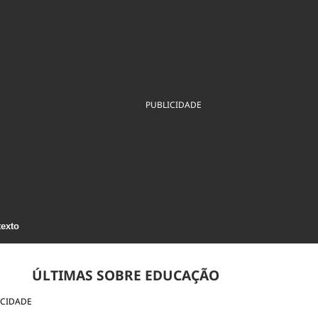
ios
Cultura
Podcast
Economia
Política
ral
Educação
Saúde
Tecnologia
Infraestrutura
Tempo
Internacional
mento
Meio Ambiente
PUBLICIDADE
texto
ÚLTIMAS SOBRE EDUCAÇÃO
ICIDADE