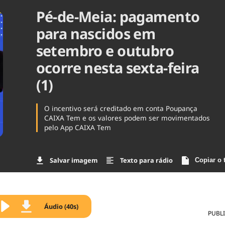
Pé-de-Meia: pagamento
Agronegóc
Brasil
para nascidos em
Brasil Mine
Ciência & 
setembro e outubro
Cinema
ocorre nesta sexta-feira
Comporta
(1)
O incentivo será creditado em conta Poupança
CAIXA Tem e os valores podem ser movimentados
pelo App CAIXA Tem
Salvar imagem
Texto para rádio
Copiar o 
Áudio (40s)
PUBL