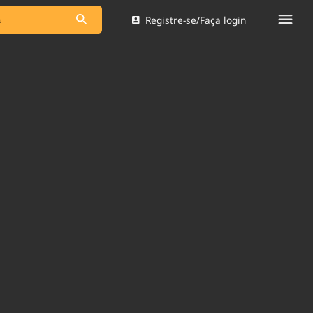
Registre-se/Faça login
s as notícias
Saneamento
s
Indicadores
 comunicador
Bioinsumos
ade Legal
Blog
Brasil Mineral
Quem somos
dentro do
Nacional e
Expediente
res.
Trabalhe no Brasil 61
Contato