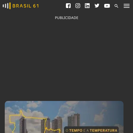
Ver todas as notícias
Saneamento
Podcasts
Indicadores
PUBLICIDADE
Área do comunicador
Bioinsumos
Publicidade Legal
Blog
Brasil Mineral
Fique por dentro do
Congresso Nacional e
Quem somos
nossos líderes.
Expediente
Acesse
Trabalhe no Brasil 61
Contato
Agronegócios
Comportamento
Meio Ambiente
Brasil
Cultura
Podcast
Brasil Mineral
Economia
Política
Ciência &
Educação
Saúde