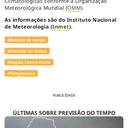
Climatológicas conforme a Organização
Meteorológica Mundial (
OMM
).
As informações são do Instituto Nacional
de Meteorologia (
Inmet
).
#Boletim do tempo
#Previsão do tempo
#Região Centro-Oeste
#Temperatura
PUBLICIDADE
ÚLTIMAS SOBRE PREVISÃO DO TEMPO