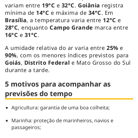
variam entre
19°C
e
32°C
.
Goiânia
registra
mínima de
14°C
e máxima de
34°C
. Em
Brasília
, a temperatura varia entre
12°C
e
28°C
, enquanto
Campo Grande
marca entre
16°C
e
31°C
.
A umidade relativa do ar varia entre
25%
e
90%
, com os menores índices previstos para
Goiás
,
Distrito Federal
e
Mato Grosso do Sul
durante a tarde.
5 motivos para acompanhar as
previsões do tempo
Agricultura: garantia de uma boa colheita;
Marinha: proteção de marinheiros, navios e
passageiros;