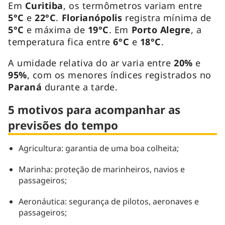
Em
Curitiba
, os termômetros variam entre
5°C
e
22°C
.
Florianópolis
registra mínima de
5°C
e máxima de
19°C
. Em
Porto Alegre
, a
temperatura fica entre
6°C
e
18°C
.
A umidade relativa do ar varia entre
20%
e
95%
, com os menores índices registrados no
Paraná
durante a tarde.
5 motivos para acompanhar as
previsões do tempo
Agricultura: garantia de uma boa colheita;
Marinha: proteção de marinheiros, navios e
passageiros;
Aeronáutica: segurança de pilotos, aeronaves e
passageiros;