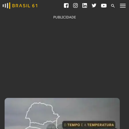
Ver todas as notícias
Saneamento
Podcasts
Indicadores
PUBLICIDADE
Área do comunicador
Bioinsumos
Publicidade Legal
Blog
Brasil Mineral
Fique por dentro do
Congresso Nacional e
Quem somos
nossos líderes.
Expediente
Acesse
Trabalhe no Brasil 61
Contato
Agronegócios
Comportamento
Meio Ambiente
Brasil
Cultura
Podcast
Brasil Mineral
Economia
Política
Ciência &
Educação
Saúde