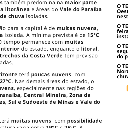
s
também predomina na
maior parte
O T
xa litorânea
e áreas do
Vale do Paraíba
Oest
 de chuva
isoladas.
nest
O T
são para a capital é de
muitas nuvens
,
feir
va
isolada. A mínima prevista é de
15°C
inst
 O tempo permanece com
muitas
O T
interior
do estado, enquanto o
litoral,
seg
 trechos da Costa Verde
têm previsão
do p
ladas.
O TE
Nor
rizonte
terá
poucas nuvens
, com
chuv
27°C
. Nas demais áreas do estado, o
uvens
, especialmente nas regiões do
aranaíba, Central Mineira, Zona da
s, Sul e Sudoeste de Minas e Vale do
terá
muitas nuvens
, com
possibilidade
ratura varia entre
19°C
e
25°C
. A