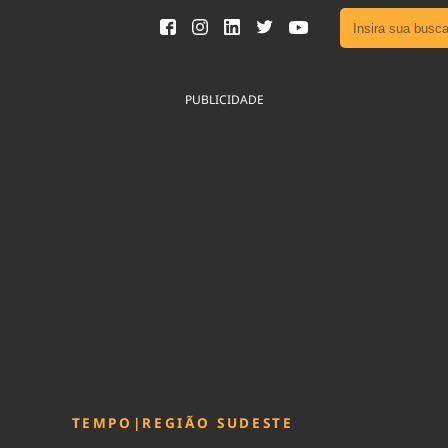
Ver toda
Podcast
PUBLICIDADE
Área do
Publicid
Fique por 
Congresso 
nossos líde
Acesse
TEMPO
|
REGIÃO SUDESTE