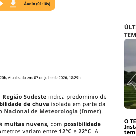
Áudio (01:10s)
ÚLT
TE
:20h, Atualizado em: 07 de Julho de 2026, 18:29h
a
Região Sudeste
indica predomínio de
bilidade de chuva
isolada em parte da
to Nacional de Meteorologia (Inmet)
.
O T
rá
muitas nuvens,
com
possibilidade
Inst
ômetros variam entre
12°C
e
22°C
. A
temp