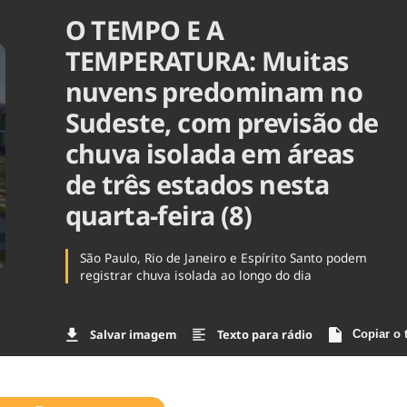
O TEMPO E A
Agronegóc
Brasil
TEMPERATURA: Muitas
Brasil Mine
Ciência & 
nuvens predominam no
Cinema
Sudeste, com previsão de
Comporta
chuva isolada em áreas
de três estados nesta
quarta-feira (8)
São Paulo, Rio de Janeiro e Espírito Santo podem
registrar chuva isolada ao longo do dia
Salvar imagem
Texto para rádio
Copiar o 