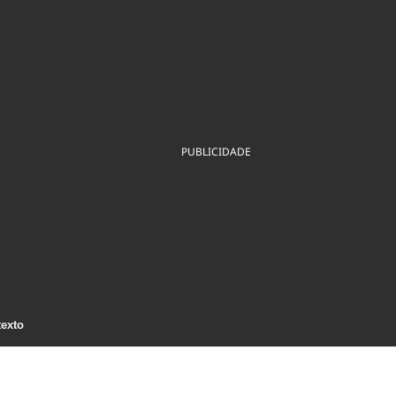
ios
Cultura
Podcast
Economia
Política
ral
Educação
Saúde
Tecnologia
Infraestrutura
Tempo
Internacional
mento
Meio Ambiente
PUBLICIDADE
texto