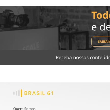
Tod
e d
SAIBA 
Receba nossos conteú
Quem Somos