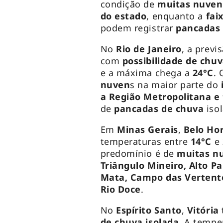
condição de
muitas nuven
do estado
, enquanto a
fai
podem registrar
pancadas
No
Rio de Janeiro
, a previ
com
possibilidade de chu
e a máxima chega a
24°C
.
nuven
s na maior parte do
a Região Metropolitana e
de
pancadas de chuva
iso
Em
Minas Gerais
,
Belo Ho
temperaturas entre
14°C
e
predomínio é de
muitas n
Triângulo Mineiro, Alto P
Mata, Campo das Vertente
Rio Doce
.
No
Espírito Santo
,
Vitória
de chuva isolada
. A tempe