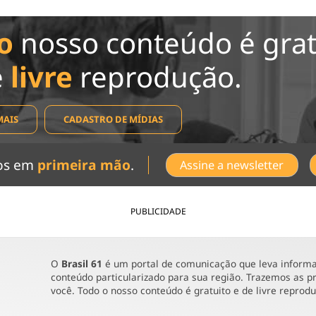
o
nosso conteúdo é grat
e
livre
reprodução.
MAIS
CADASTRO DE MÍDIAS
dos em
primeira mão
.
Assine a newsletter
PUBLICIDADE
O
Brasil 61
é um portal de comunicação que leva informaç
conteúdo particularizado para sua região. Trazemos as pr
você. Todo o nosso conteúdo é gratuito e de livre reprod