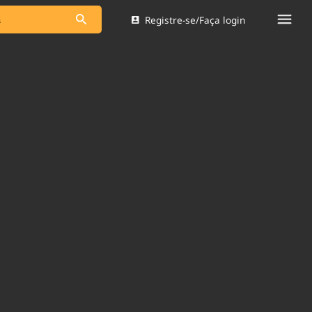
Registre-se/Faça login
s as notícias
Saneamento
s
Indicadores
 comunicador
Bioinsumos
ade Legal
Blog
Brasil Mineral
Quem somos
dentro do
Nacional e
Expediente
res.
Trabalhe no Brasil 61
Contato