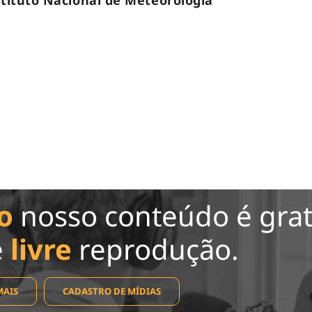
stituto Nacional de Meteorologia
o
nosso conteúdo é grat
e
livre
reprodução.
MAIS
CADASTRO DE MÍDIAS