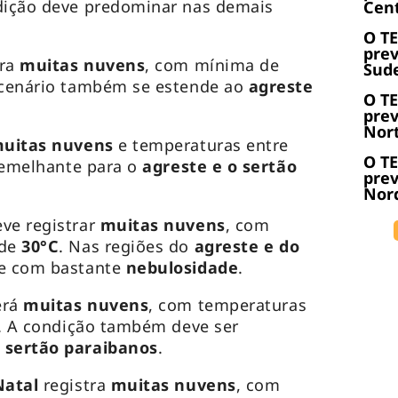
ição deve predominar nas demais
Cent
O T
prev
tra
muitas nuvens
, com mínima de
Sude
 cenário também se estende ao
agreste
O T
prev
Nort
uitas nuvens
e temperaturas entre
O T
 semelhante para o
agreste e o sertão
prev
Nord
eve registrar
muitas nuvens
, com
 de
30°C
. Nas regiões do
agreste e do
e com bastante
nebulosidade
.
erá
muitas nuvens
, com temperaturas
. A condição também deve ser
 sertão paraibanos
.
Natal
registra
muitas nuvens
, com