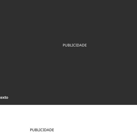
ios
Cultura
Podcast
Economia
Política
ral
Educação
Saúde
Tecnologia
Infraestrutura
Tempo
Internacional
mento
Meio Ambiente
PUBLICIDADE
texto
PUBLICIDADE