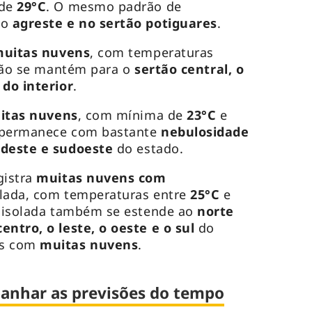
 de
29°C
. O mesmo padrão de
no
agreste e no sertão potiguares
.
uitas nuvens
, com temperaturas
são se mantém para o
sertão central, o
 do interior
.
itas nuvens
, com mínima de
23°C
e
 permanece com bastante
nebulosidade
udeste e sudoeste
do estado.
gistra
muitas nuvens com
lada, com temperaturas entre
25°C
e
isolada também se estende ao
norte
centro, o leste, o oeste e o sul
do
as com
muitas nuvens
.
anhar as previsões do tempo