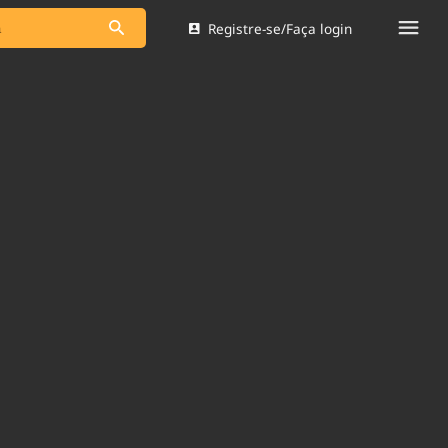
Registre-se/Faça login
s as notícias
Saneamento
s
Indicadores
 comunicador
Bioinsumos
ade Legal
Blog
Brasil Mineral
Quem somos
dentro do
Nacional e
Expediente
res.
Trabalhe no Brasil 61
Contato