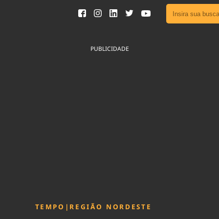
Ver toda
Podcast
PUBLICIDADE
Área do
Publicid
Fique por 
Congresso 
nossos líde
Acesse
TEMPO
|
REGIÃO NORDESTE