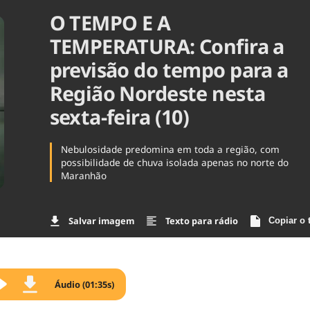
O TEMPO E A
Agronegóc
Brasil
TEMPERATURA: Confira a
Brasil Mine
Ciência & 
previsão do tempo para a
Cinema
Região Nordeste nesta
Comporta
sexta-feira (10)
Nebulosidade predomina em toda a região, com
possibilidade de chuva isolada apenas no norte do
Maranhão
Salvar imagem
Texto para rádio
Copiar o 
Áudio (01:35s)