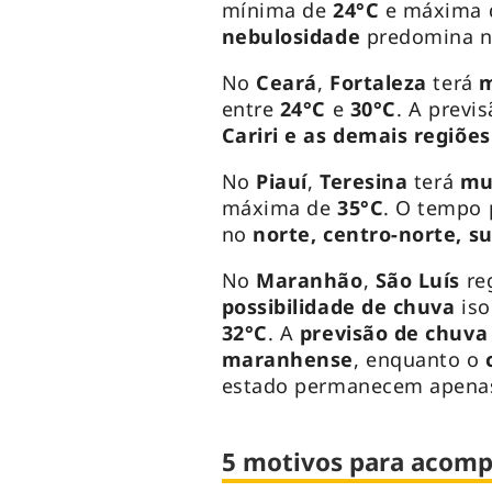
mínima de
24°C
e máxima
nebulosidade
predomina 
No
Ceará
,
Fortaleza
terá
m
entre
24°C
e
30°C
. A previ
Cariri e as demais regiões
No
Piauí
,
Teresina
terá
mu
máxima de
35°C
. O tempo
no
norte, centro-norte, s
No
Maranhão
,
São Luís
re
possibilidade de chuva
iso
32°C
. A
previsão de chuva
maranhense
, enquanto o
estado permanecem apen
5 motivos para acomp