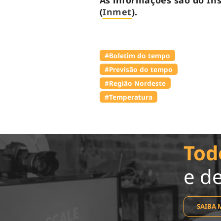
As informações são do In
(
Inmet
).
#Boletim do tempo
#Previsão do tempo
#Região Nordeste
#Temperatura
Tod
e d
SAIBA 