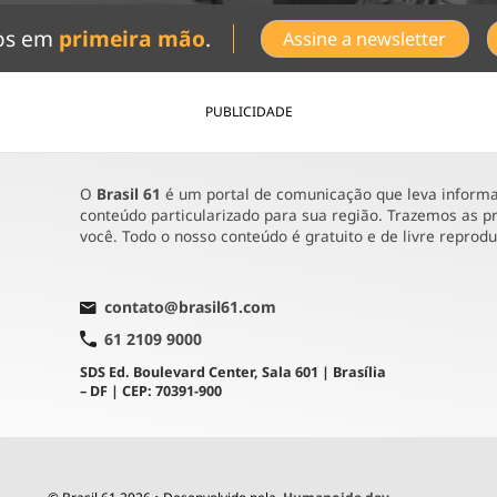
dos em
primeira mão
.
Assine a newsletter
PUBLICIDADE
O
Brasil 61
é um portal de comunicação que leva informaç
conteúdo particularizado para sua região. Trazemos as pr
você. Todo o nosso conteúdo é gratuito e de livre reprod
contato@brasil61.com
61 2109 9000
SDS Ed. Boulevard Center, Sala 601 | Brasília
– DF | CEP: 70391-900