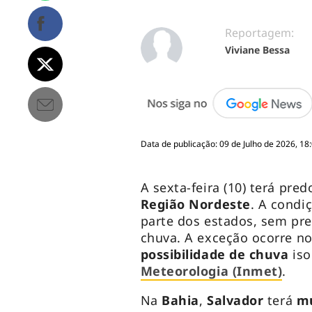
Reportagem:
Viviane Bessa
Data de publicação: 09 de Julho de 2026, 18
A sexta-feira (10) terá pre
Região Nordeste
. A condi
parte dos estados, sem pre
chuva. A exceção ocorre n
possibilidade de chuva
iso
Meteorologia (Inmet)
.
Na
Bahia
,
Salvador
terá
mu