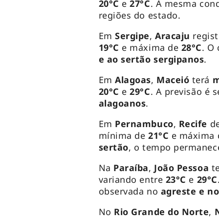
20°C
e
27°C
. A mesma cond
regiões do estado.
Em
Sergipe
,
Aracaju
regis
19°C
e máxima de
28°C
. O
e ao sertão sergipanos
.
Em
Alagoas
,
Maceió
terá
m
20°C
e
29°C
. A previsão é
alagoanos
.
Em
Pernambuco
,
Recife
d
mínima de
21°C
e máxima
sertão
, o tempo permanec
Na
Paraíba
,
João
Pessoa
t
variando entre
23°C
e
29°C
observada no
agreste e no
No
Rio Grande do Norte
,