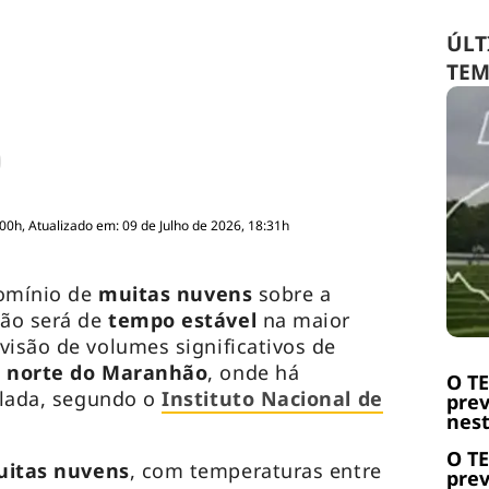
ÚLT
TE
:00h, Atualizado em: 09 de Julho de 2026, 18:31h
domínio de
muitas nuvens
sobre a
ção será de
tempo estável
na maior
visão de volumes significativos de
o
norte do Maranhão
, onde há
O T
lada, segundo o
Instituto Nacional de
prev
nest
O T
itas nuvens
, com temperaturas entre
prev