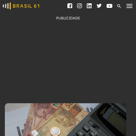
Ver todas as notícias
Saneamento
Podcasts
Indicadores
PUBLICIDADE
Área do comunicador
Bioinsumos
Publicidade Legal
Blog
Brasil Mineral
Fique por dentro do
Congresso Nacional e
Quem somos
nossos líderes.
Expediente
Acesse
Trabalhe no Brasil 61
Contato
Agronegócios
Comportamento
Meio Ambiente
Brasil
Cultura
Podcast
Brasil Mineral
Economia
Política
Ciência &
Educação
Saúde