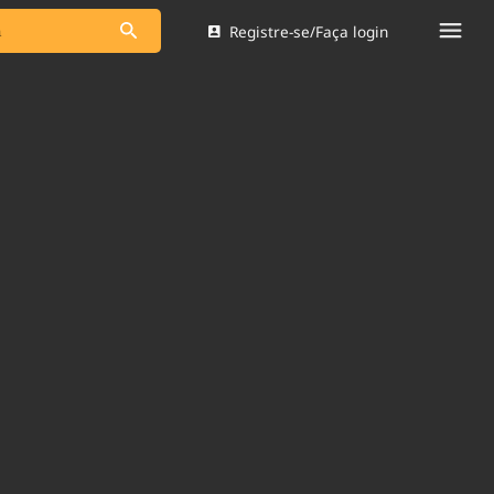
Registre-se/Faça login
s as notícias
Saneamento
s
Indicadores
 comunicador
Bioinsumos
ade Legal
Blog
Brasil Mineral
Quem somos
dentro do
Nacional e
Expediente
res.
Trabalhe no Brasil 61
Contato