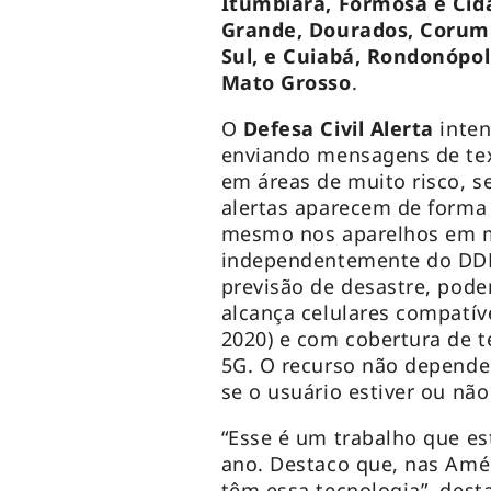
Itumbiara, Formosa e Cid
Grande, Dourados, Corum
Sul, e Cuiabá, Rondonópol
Mato Grosso
.
O
Defesa Civil Alerta
inten
enviando mensagens de text
em áreas de muito risco, s
alertas aparecem de forma
mesmo nos aparelhos em m
independentemente do DDD
previsão de desastre, poder
alcança celulares compatíve
2020) e com cobertura de t
5G. O recurso não depende
se o usuário estiver ou não
“Esse é um trabalho que e
ano. Destaco que, nas Amé
têm essa tecnologia”, dest