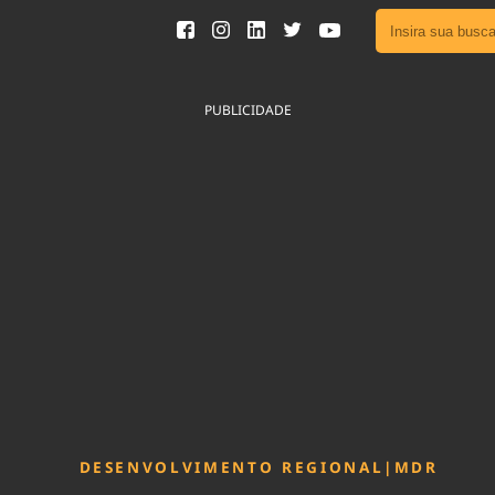
Ver toda
Podcast
PUBLICIDADE
Área do
Publicid
Fique por 
Congresso 
nossos líde
Acesse
DESENVOLVIMENTO REGIONAL
|
MDR