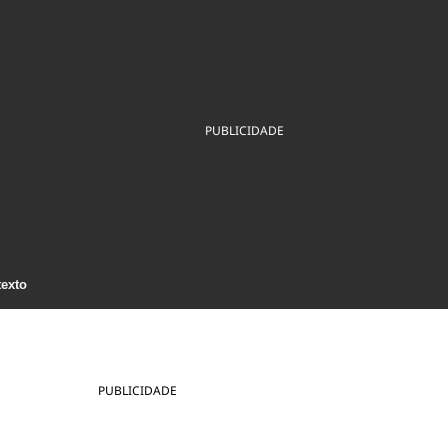
ios
Cultura
Podcast
Economia
Política
ral
Educação
Saúde
Tecnologia
Infraestrutura
Tempo
Internacional
mento
Meio Ambiente
PUBLICIDADE
texto
PUBLICIDADE