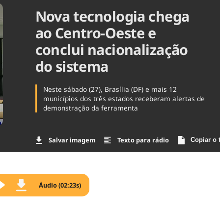
Nova tecnologia chega
Agronegóc
Brasil
ao Centro-Oeste e
Brasil Mine
Ciência & 
conclui nacionalização
Cinema
do sistema
Comporta
Neste sábado (27), Brasília (DF) e mais 12
municípios dos três estados receberam alertas de
demonstração da ferramenta
Salvar imagem
Texto para rádio
Copiar o 
Áudio (02:23s)