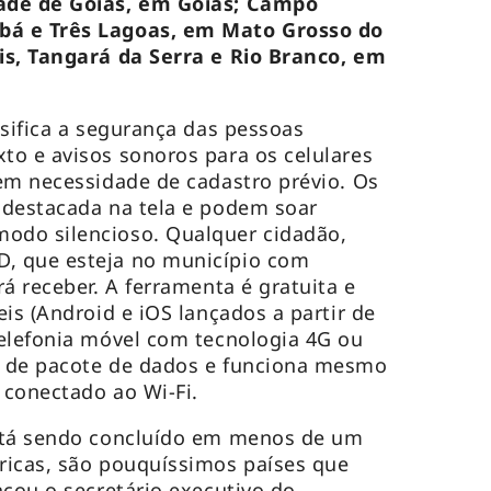
ade de Goiás, em Goiás; Campo
bá e Três Lagoas, em Mato Grosso do
is, Tangará da Serra e Rio Branco, em
sifica a segurança das pessoas
o e avisos sonoros para os celulares
em necessidade de cadastro prévio. Os
 destacada na tela e podem soar
odo silencioso. Qualquer cidadão,
, que esteja no município com
á receber. A ferramenta é gratuita e
is (Android e iOS lançados a partir de
elefonia móvel com tecnologia 4G ou
 de pacote de dados e funciona mesmo
 conectado ao Wi-Fi.
stá sendo concluído em menos de um
ricas, são pouquíssimos países que
acou o secretário executivo do