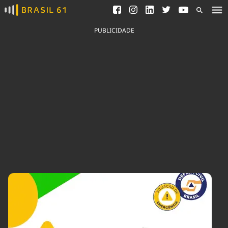
Ver todas as notícias
Saneamento
Podcasts
Indicadores
PUBLICIDADE
Área do comunicador
Bioinsumos
Publicidade Legal
Blog
Brasil Mineral
Fique por dentro do
Congresso Nacional e
Quem somos
nossos líderes.
Expediente
Acesse
Trabalhe no Brasil 61
Contato
Agronegócios
Comportamento
Meio Ambiente
Brasil
Cultura
Podcast
Brasil Mineral
Economia
Política
Ciência &
Educação
Saúde