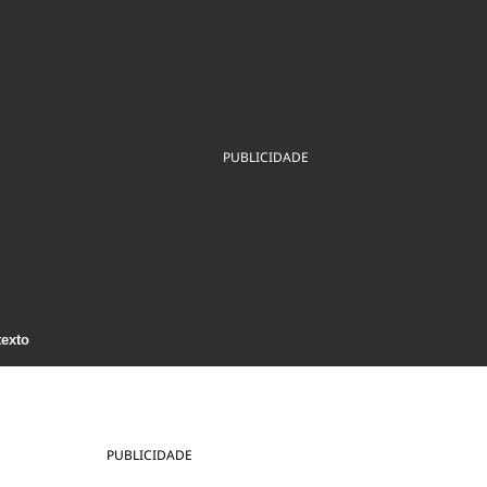
ios
Cultura
Podcast
Economia
Política
ral
Educação
Saúde
Tecnologia
Infraestrutura
Tempo
Internacional
mento
Meio Ambiente
PUBLICIDADE
texto
PUBLICIDADE