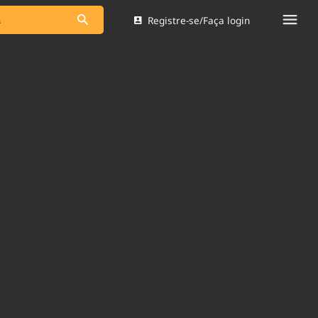
Registre-se/Faça login
s as notícias
Saneamento
s
Indicadores
 comunicador
Bioinsumos
ade Legal
Blog
Brasil Mineral
Quem somos
dentro do
Nacional e
Expediente
res.
Trabalhe no Brasil 61
Contato