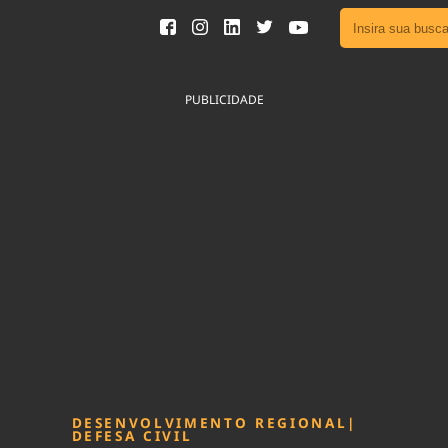
Ver toda
Podcast
PUBLICIDADE
Área do
Publicid
Fique por 
Congresso 
nossos líde
Acesse
DESENVOLVIMENTO REGIONAL
|
DEFESA CIVIL