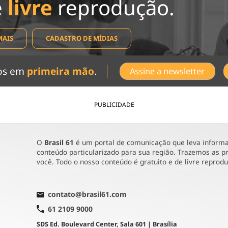
e
livre
reprodução.
MAIS
CADASTRO DE MÍDIAS
dos em
primeira mão
.
Assine a newsletter
PUBLICIDADE
O
Brasil 61
é um portal de comunicação que leva informaç
conteúdo particularizado para sua região. Trazemos as pr
você. Todo o nosso conteúdo é gratuito e de livre reprod
contato@brasil61.com
61 2109 9000
SDS Ed. Boulevard Center, Sala 601 | Brasília