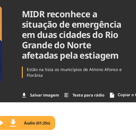
Agronegóc
MIDR reconhece a
Brasil
Brasil Mine
situação de emergência
Ciência & 
em duas cidades do Rio
Cinema
Comporta
Grande do Norte
afetadas pela estiagem
Estão na lista os municípios de Almino Afonso e
Florânia
Salvar imagem
Texto para rádio
Copiar o 
Áudio (01:25s)