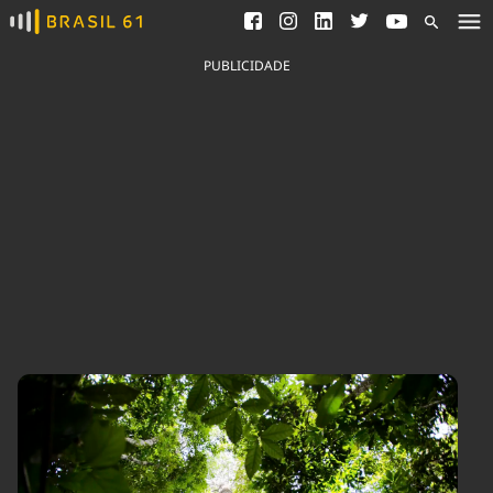
Ver todas as notícias
Saneamento
Podcasts
Indicadores
PUBLICIDADE
Área do comunicador
Bioinsumos
Publicidade Legal
Blog
Brasil Mineral
Fique por dentro do
Congresso Nacional e
Quem somos
nossos líderes.
Expediente
Acesse
Trabalhe no Brasil 61
Contato
Agronegócios
Comportamento
Meio Ambiente
Brasil
Cultura
Podcast
Brasil Mineral
Economia
Política
Ciência &
Educação
Saúde